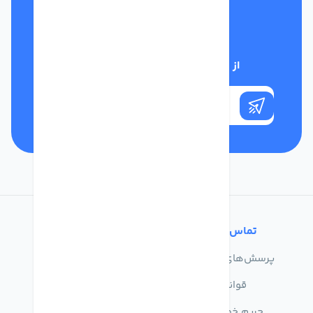
تلفن پشتیبانی
01332117031
از تخفیف‌های فروشگاه با خبر شوید
تماس با ما
خدمات مشتریان
پرسش‌های متداول
درباره ما
قوانین
تماس با ما
حریم خصوصی
راهنمای خرید