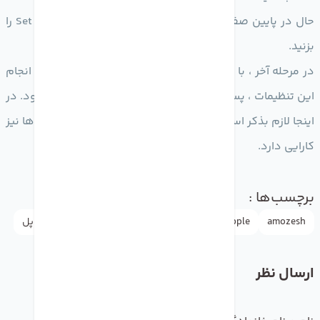
حال در پایین صفحه گزینه Stop Playing را انتخاب کرده و Set را
بزنید.
در مرحله آخر ، با انتخاب Start تایمر شروع به کار می کند. با انجام
این تنظیمات ، پس از اتمام 30 دقیقه ، موزیک قطع می شود. در
اینجا لازم بذکر است که این امکان بر روی برخی دیگر از پلیر ها نیز
کارایی دارد.
برچسب‌ها :
amozesh
Apple
doctormobile
iphone
آموزش
اپل
ارسال نظر