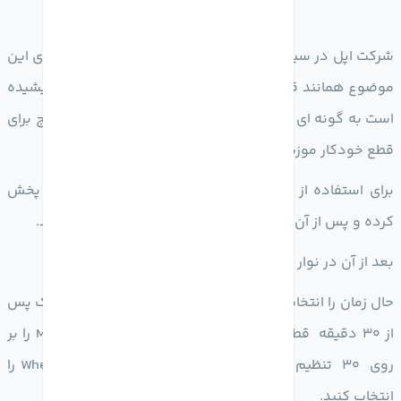
شرکت اپل در سیستم عامل خود که همان iOS میباشد ، برای این
موضوع همانند قابلیت Sleep در تلویزیون ها ، چاره ای اندیشیده
است به گونه ای که در iPhone و iPad یک تایمر یا زمان سنج برای
قطع خودکار موزیک قرار داده است.
برای استفاده از این ابزار ، در ابتدا آهنگ دلخواه خود را پخش
کرده و پس از آن وارد اپلیکیشن Clock در گوشی خود شوید.
بعد از آن در نوار پایین صفحه ، Timer را انتخاب کنید.
حال زمان را انتخاب کنید. بر فرض مثال اگر میخواهید موزیک پس
از 30 دقیقه قطع شود ، Hour را صفر (0) قرار داده و Min را بر
روی 30 تنظیم میکنیم. و در مرحله بعد When Timer Ends را
انتخاب کنید.