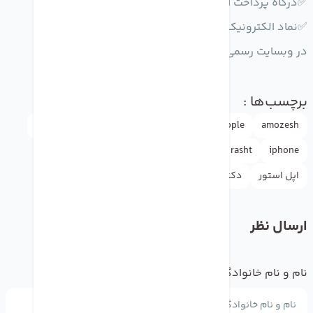
✅درگاه پرداخت آنلاين
✅نماد الكترونيك
در وبسايت رسمي دكترموبايل
برچسب‌ها :
amozesh
Apple
appleاپل
doctormobile
drmobile
iphone
rasht
آموزش
آیفون
اپل
اپل واچ
اپل استور
دکترموبایل
ارسال نظر
نام و نام خانوادگی
*