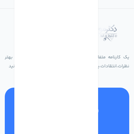
درباره فروشگاه دکترموبایل
یک کارنامه متفاوت از زندگیت ثبت کن برای ارایه خدمات بهتر
نظرات،انتقادات،پیشنهاداتتان را به سامانه 30004719 ارسال کنید
تلفن پشتیبانی
01332117031