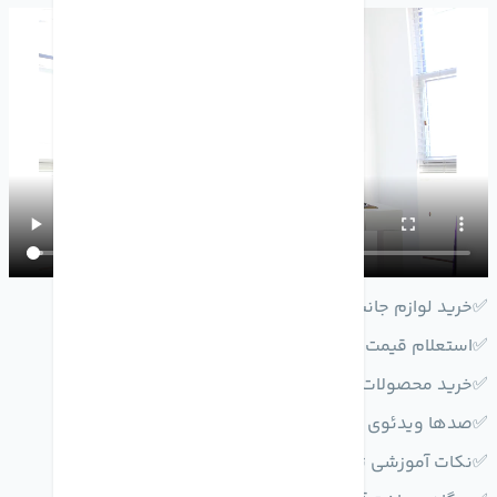
✅خريد لوازم جانبي
✅استعلام قيمت محصولات اپل
✅خريد محصولات اپل (آيفون،آيپد،ايرپاد،اپل واچ)
✅صدها ويدئوي آموزشي
✅نكات آموزشي تعميرات موبايل