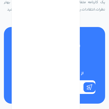
یک کارنامه متفاوت از زندگیت ثبت کن برای ارایه خدمات بهتر
نظرات،انتقادات،پیشنهاداتتان را به سامانه 30004719 ارسال کنید
تلفن پشتیبانی
01332117031
از تخفیف‌های فروشگاه با خبر شوید