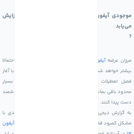
موجودی آیفون 13 احتمالا در هفته‌های آینده افزایش
می‌یابد
?
میزان عرضه
آیفون 13
با نزدیک شدن به فصل تعطیلات احتمالا
بیشتر خواهد شد. تحلیلگران و مشتریان نگران بودند که با آغاز
فصل تعطیلات عرضه جدیدترین پرچمدار اپل همچنان بسیار
محدود باقی بماند و همه کاربران نتوانند به این گوشی هوشمند
دست پیدا کنند.
به گزارش دیجی‌تایمز، تامین‌کنندگان اپل توانسته‌اند تا حدی با
مشکل کمبود قطعات کنار بیایند و به نظر می‌رسد که تولید
آیفون
13
در آستانه فصل تعطیلات افزایش پیدا خواهد کرد. شرکای اپل