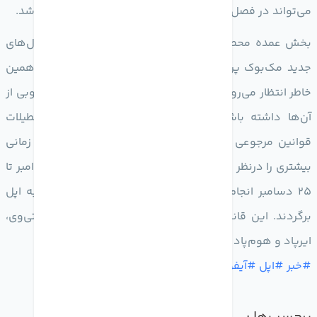
می‌تواند در فصل تعطیلات پیش رو بیشتر از 6 میلیارد دلار باشد.
بخش عمده محصولات اپل، از آیفون گرفته تا ایرپاد و مدل‌های
جدید مک‌بوک پرو، تغییرات قابل توجهی داشته‌اند و به همین
خاطر انتظار می‌رود که کاربران در فصل تعطیلات استقبال خوبی از
آن‌ها داشته باشند. کوپرتینویی‌ها در آستانه فصل تعطیلات
قوانین مرجوعی محصولات را هم تغییر داده و حالا بازه زمانی
بیشتری را درنظر گرفته‌اند. اکنون همه خریدهایی که از 1 نوامبر تا
25 دسامبر انجام شود، می‌تواند تا تاریخ 8 ژانویه 2022 به اپل
برگردند. این قانون برای آیفون، آیپد، مک، اپل واچ، اپل تی‌وی،
ایرپاد و هوم‌پاد مینی اجرا می‌شود.
#خبر #اپل #آیفون13