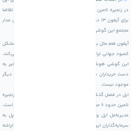
در زنجیره تامین می‌توانند ببینند که شکاف میان عرضه و تقاضا
برای آیفون 13 در حال کمتر شدن است، چون تولید بردهای مدار
مجتمع این گوشی شتاب بیشتری گرفته است.
آیفون هم مثل بسیاری از محصولات الکترونیکی تحت تاثیر مشکل
کمبود جهانی تراشه قرار گرفته و عرضه محدودی را تجربه می‌کند.
این گوشی هوشمند در بسیاری از کشورها با هفته‌ها تاخیر به
دست خریداران می‌رسد و برخی از مدل‌های آن تا چند ماه دیگر
موجود نیست.
اپل در فصل گذشته گفته بود که کمبود تراشه و مشکلات زنجیره
تامین حدود 6 میلیارد دلار برای این شرکت هزینه برداشته است.
مدیرعامل اپل و «لوکا مایستری»، مدیر ارشد امور مالی اپل به
سرمایه‌گذاران این شرکت هشدار داده بودند که اثر کمبود تراشه