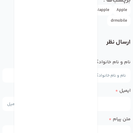
برچسب‌ها :
Apple
appleاپل
13mini
13
13pro
13promax
drmobile
ارسال نظر
نام و نام خانوادگی
*
ایمیل
*
متن پیام
*