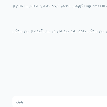
⚪️ چند مدتی هم هست که شایعاتی از اندازه‌گیری میزان قند خون با اپل واچ منتشر شده اما دیدیم که در سری 7 محقق نشد. حالا DigiTimes گزارشی منتشر کرده که این احتمال را بالاتر از
 این ویژگی داده. باید دید اپل در سال آینده از این ویژگی