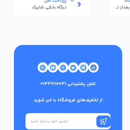
لا
پرداخت امن
حداکثر 48 ساعت بعداز تحویل
درگاه بانکی شاپرک
تلفن پشتیبانی
01332117031
از تخفیف‌های فروشگاه با خبر شوید