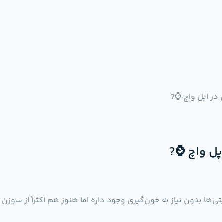
در اپل واچ ⌚️?
ل واچ ⌚️?
تی‌ها بدون نیاز به خون‌گیری وجود داره اما هنوز هم اکثراً از سوز