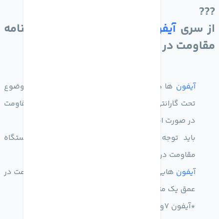
???
از سری
آیفون
7به بعد همگی با گواهینامه
مقاومت در برابر آب عرضه شدن
آیفون
ها در برابر نفوذ آب مقاوم هستند اما این موضوع
تحت گارانتی و به معنای ضد آب بودن نیست این مقاومت
در صورت استفاده روزمره‌نیز کاهش میابد
باید توجه کنید در صورت تعمیر و باز شدن دستگاه
مقاومت در برابر آب به کل از بین می‌رود
آ
یفون
هایی که گواهینامه ip67 دارند حداکثر نیم ساعت در
عمق یک متری مقاومند
*آیفون 7و7پلاس