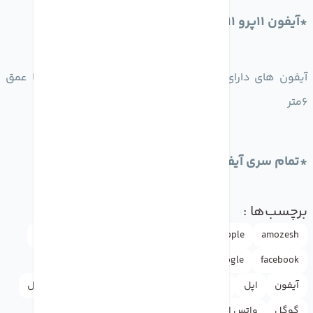
*آیفون 11پرو 11پرومکس
آیفون های دارای گواهی ip68 و مقاومت 30دقیقه ای تا عمق
6متر
*تمام سری آیفون 12و13
برچسب‌ها :
amozesh
Apple
appleاپل
doctormobile
drmobile
facebook
google
iphone
news
rasht
آموزش
آیفون
اپل
اخبار
انستاگرام
اینستاگرام
دکترموبایل
گوگل
واتس اپ