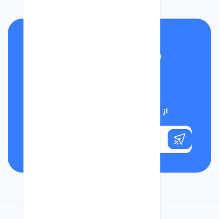
تلفن پشتیبانی
01332117031
از تخفیف‌های فروشگاه با خبر شوید