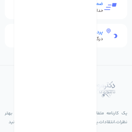
ضمانت بازگشت کالا
حداکثر 48 ساعت بعداز تحویل
پرداخت امن
درگاه بانکی شاپرک
درباره فروشگاه دکترموبایل
یک کارنامه متفاوت از زندگیت ثبت کن برای ارایه خدمات بهتر
نظرات،انتقادات،پیشنهاداتتان را به سامانه 30004719 ارسال کنید