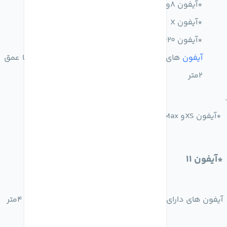
*آیفون 8و8پلاس
*آیفون X
*آیفون SE2020
آیفون
های دارای گواهی ip68‌مقاومت 30دقیقه ای تا عمق
2متر
*آیفون XSو XS Max
*آیفون 11
آیفون های دارای گواهی ip68 مقاومت 30دقیقه ای تا عمق 4متر