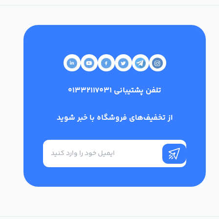
تلفن پشتیبانی
01332117031
از تخفیف‌های فروشگاه با خبر شوید