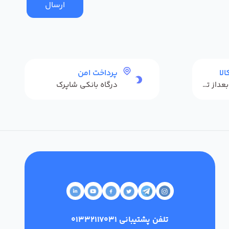
ارسال
لا
پرداخت امن
حداکثر 48 ساعت بعداز تحویل
درگاه بانکی شاپرک
تلفن پشتیبانی
01332117031