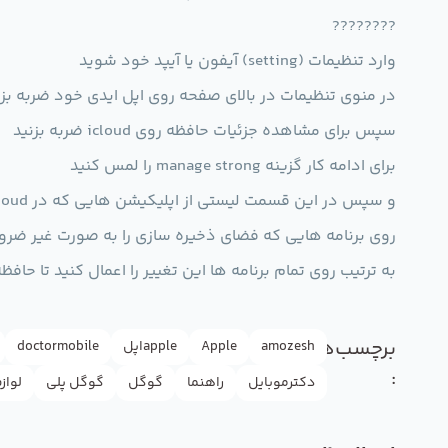
????????
وارد تنظیمات (setting) آیفون یا آیپد خود شوید
در منوی تنظیمات در بالای صفحه روی اپل ایدی خود ضربه بزن
سپس برای مشاهده جزئیات حافظه روی icloud ضربه بزنید
برای ادامه کار گزینه manage strong را لمس کنید
و سپس در این قسمت لیستی از اپلیکیشن هایی که در icloud شما ذخیره شده اند را مشاهده خواهید کرد این برنامه ها بر اساس مقدار فضایی که اشغال کرده اند مرتب شده اند
روی برنامه هایی که فضای ذخیره سازی را به صورت غیر ضروری پر کرده ان
به ترتیب روی تمام برنامه ها این تغییر را اعمال کنید تا حاف
برچسب‌ها
amozesh
Apple
appleاپل
doctormobile
:
دکترموبایل
راهنما
گوگل
گوگل پلی
لواز