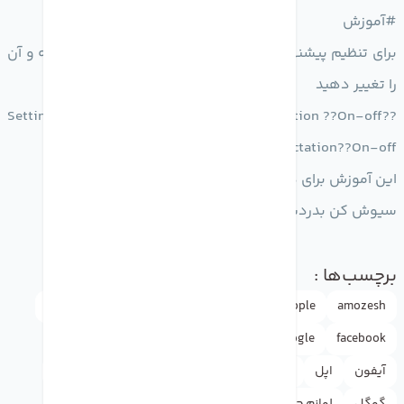
#آموزش
برای تنظیم پیشنهاد کلمات در هنگام تایپ مسیر زیر را رفته و آن
را تغییر دهید
Setting ??General ??keyboard ??Auto-correction ??On-off??
Perdictive??On-off??Enable Dictation??On-off
این آموزش برای دوستات هم بفرس??‍♂️
سیوش کن بدردت میخوره✅
برچسب‌ها :
amozesh
Apple
appleاپل
doctormobile
drmobile
facebook
google
iphone
news
rasht
آموزش
آیفون
اپل
اخبار
اینستاگرام
دکترموبایل
راهنما