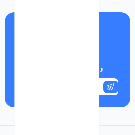
تلفن پشتیبانی
01332117031
از تخفیف‌های فروشگاه با خبر شوید