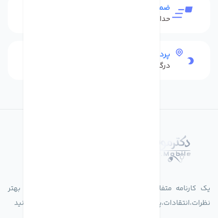
ضمانت بازگشت کالا
حداکثر 48 ساعت بعداز تحویل
پرداخت امن
درگاه بانکی شاپرک
درباره فروشگاه دکترموبایل
یک کارنامه متفاوت از زندگیت ثبت کن برای ارایه خدمات بهتر
نظرات،انتقادات،پیشنهاداتتان را به سامانه 30004719 ارسال کنید