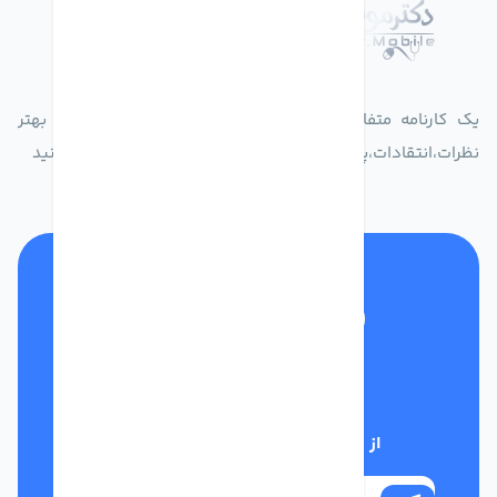
درباره فروشگاه دکترموبایل
یک کارنامه متفاوت از زندگیت ثبت کن برای ارایه خدمات بهتر
نظرات،انتقادات،پیشنهاداتتان را به سامانه 30004719 ارسال کنید
تلفن پشتیبانی
01332117031
از تخفیف‌های فروشگاه با خبر شوید