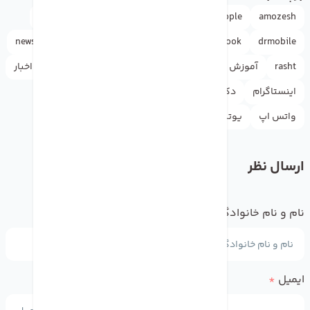
amozesh
Apple
Apple ID
appleاپل
doctormobile
news
iphone
instagram
google
facebook
drmobile
rasht
آموزش
آیفون
اپل
اپل آیدی
اپل استور
اخبار
اینستاگرام
دکترموبایل
راهنما
گوگل
لوازم جانبی
واتس اپ
یوتیوب
ارسال نظر
نام و نام خانوادگی
*
ایمیل
*