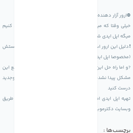
⛔️ارور آزار دهنده اپل در هنگام دانلود برنامه از اپ استور
خیلی وقتا که میخواهیم اپلیکیشنی را از اپ استور دانلود کنیم
میگه اپل ایدی شما disabale شده است
❗️دلیل این ارور استفاده همزمان چند نفر از یک اپل آیدی هستش
(مخصوصا اپل ایدی کارتی)
?و اما راه حل این مشکل: تا این لحظه هیچ راه حلی برای رفع این
مشکل پیدا نشده است و باید اپل ایدی رو کاملا پاک کرده و‌جدید
درست کنید
تهیه اپل ایدی امن و دائمی با ایمیل و مشخصات شما از طریق
وبسایت دکترموبایل
برچسب‌ها :