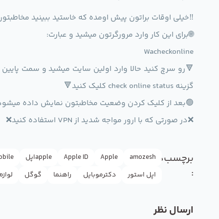
‼️خیلی اوقات براتون پیش اومده که خاستید ببینید مخاطبتون
🌐برای این کار وارد مرورگرتون میشید و عبارت:
Wacheckonline
🔻رو سرچ کنید حالا وارد اولین سایت میشید و سمت پایین 
گزینه check online status کلیک کنید🔻
🟢بعد از کلیک کردن وضعیت مخاطبتون نمایش داده میشود
❌در صورتی که با ارور مواجه شدید از VPN استفاده کنید❌
برچسب‌ها
amozesh
Apple
Apple ID
appleاپل
obile
:
اپل استور
دکترموبایل
راهنما
گوگل
لوازم
ارسال نظر