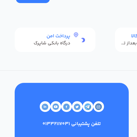
لا
پرداخت امن
حداکثر 48 ساعت بعداز تحویل
درگاه بانکی شاپرک
تلفن پشتیبانی
01332117031