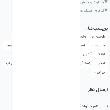
🔻دانلود و پخش به صورت افلاین
🔻ادغام آهنگ های قدیمی شما با
اپل
موزیک
برچسب‌ها :
amozesh
Apple
Apple ID
appleاپل
doctormobile
news
iphone
instagram
google
facebook
drmobile
rasht
آیفون
اپل
اپل آیدی
اپل استور
اپل واچ
اخبار
اینستاگرام
دکترموبایل
راهنما
گوگل
واتس اپ
یوتیوب
ارسال نظر
نام و نام خانوادگی
*