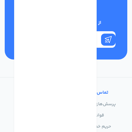
تلفن پشتیبانی
01332117031
از تخفیف‌های فروشگاه با خبر شوید
تماس با ما
خدمات مشتریان
پرسش‌های متداول
درباره ما
قوانین
تماس با ما
حریم خصوصی
راهنمای خرید