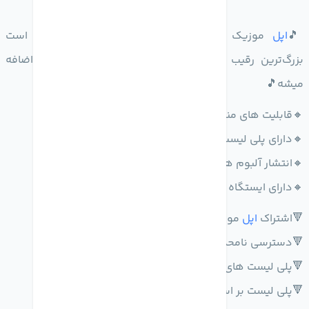
🎵
اپل
موزیک سرویس استریم موسیقی شرکت
اپل
است
بزرگ‌ترین رقیب اسپاتیفای که روز به روز به مشترکین اضافه
میشه🎵
🔸قابلیت های منحصر به فرد
اپل
موزیک
🔸دارای پلی لیست متنوع
🔸انتشار آلبوم ها،مستند ها و موزیک ویدیوها
🔸دارای ایستگاه رادیویی 24ساعته 1 beats
🔻اشتراک
اپل
موزیک شما چه چیز هایی است؟؟
🔻دسترسی نامحدود به آرشیو موسیقی های
اپل
موزیک
🔻پلی لیست های با الگوریتم شخصی سازی شده
🔻پلی لیست بر اساس حال روحی شما