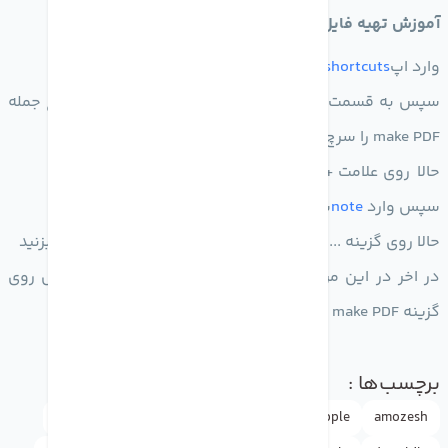
آموزش تهیه فایل پی دی اف از نت های
آیفون
وارد اپ
shortcuts
شوید
سپس به قسمت
gallery آیفون
خود بروید در قسمت سرچ جمله
make PDF را سرچ کنید
حالا روی علامت + تپ کنید
سپس وارد
note
شوید و نوشته خود را باز کنید
حالا روی گزینه ... تپ کنید و سپس روی send a copy ضربه بزنید
در اخر در این مرحله کمی به پایین اسکرول کنید و سپس روی
گزینه make PDF تپ کنید
برچسب‌ها :
amozesh
Apple
Apple ID
appleاپل
doctormobile