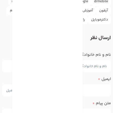
rasht
news
iphone
instagram
google
drmobile
آیفون
آموزش
اپل
اپل آیدی
اپل استور
اینستاگرام
دکترموبایل
راهنما
گوگل
واتس اپ
یوتیوب
ارسال نظر
نام و نام خانوادگی
*
ایمیل
*
متن پیام
*