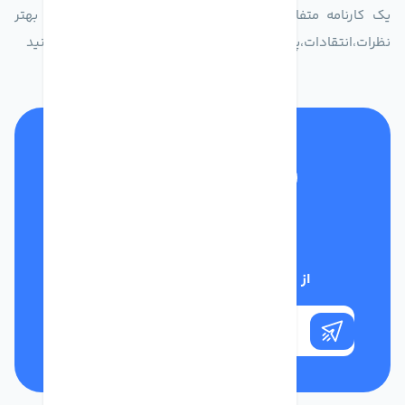
یک کارنامه متفاوت از زندگیت ثبت کن برای ارایه خدمات بهتر
نظرات،انتقادات،پیشنهاداتتان را به سامانه 30004719 ارسال کنید
تلفن پشتیبانی
01332117031
از تخفیف‌های فروشگاه با خبر شوید