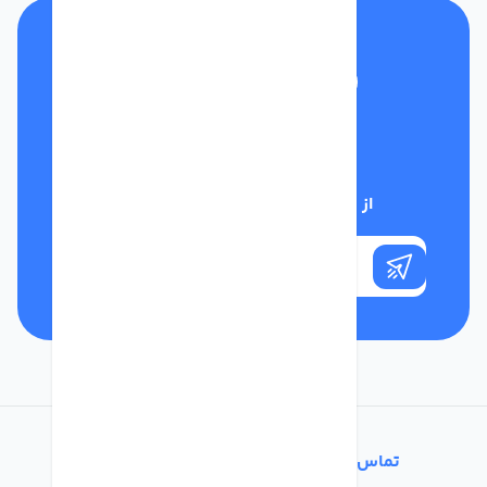
تلفن پشتیبانی
01332117031
از تخفیف‌های فروشگاه با خبر شوید
تماس با ما
خدمات مشتریان