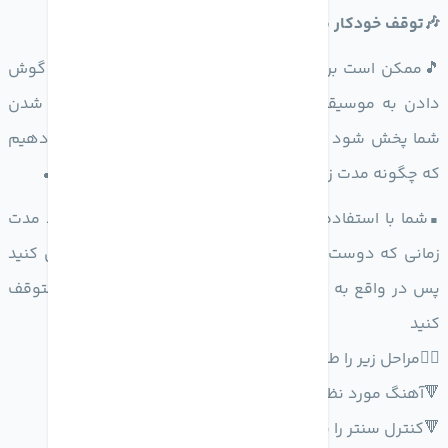
🎶توقف خودکار موزیک در
آیفون
(stop playing )
🎵ممکن است برای شما هم اتفاق افتاده باشد که موقع گوش
دادن به موسیقی به خواب بروید ‌موسیقی تا زمان بیدار شدن
شما پخش شود در این پست قصد داریم به شما اموزش دهیم
که چگونه مدت زمان پخش آهنگ را در
آیفون
محدود کنید🎵
▪️شما با استفاده از تایمر مخصوص stop playing میتوانید مدت
زمانی که دوست دارید آهنگ در حال پخش بماند را تعیین کنید
پس در واقع به کمک برنامه clock پخش موزیک خودکار متوقف
کنید
👇🏼مراحل زیر را طی کنید👇🏼
🔻آهنگ مورد نظر پخش کنید
🔻کنترل سنتر را باز کنید وارد برنامه clock شوید