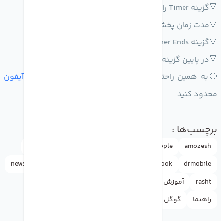
🔻گزینه Timer را انتخاب کنید
🔻مدت زمان پخش آهنگ را انتخاب کنید
🔻گزینه when timer Ends را انتخاب کنید
🔻در پایین گزینه stop playing را انتخاب کنید
🔴به همین راحتی میتوانید مدت زمان پخش آهنگ را در
آیفون
محدود کنید
برچسب‌ها :
amozesh
Apple
Apple ID
appleاپل
doctormobile
news
iphone
instagram
google
facebook
drmobile
rasht
آموزش
آیفون
اپل
اپل آیدی
دکترموبایل
راهنما
گوگل
لوازم جانبی
واتس اپ
یوتیوب