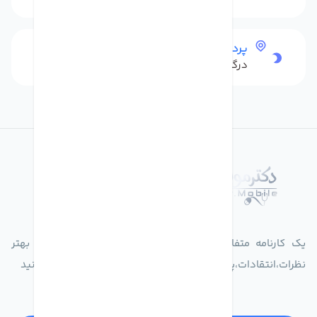
پرداخت امن
درگاه بانکی شاپرک
درباره فروشگاه دکترموبایل
یک کارنامه متفاوت از زندگیت ثبت کن برای ارایه خدمات بهتر
نظرات،انتقادات،پیشنهاداتتان را به سامانه 30004719 ارسال کنید