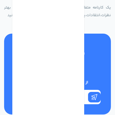
یک کارنامه متفاوت از زندگیت ثبت کن برای ارایه خدمات بهتر
نظرات،انتقادات،پیشنهاداتتان را به سامانه 30004719 ارسال کنید
تلفن پشتیبانی
01332117031
از تخفیف‌های فروشگاه با خبر شوید