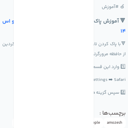
‍ 🍏 #آموزش
🔻 آموزش پاک کردن تاریخچه مرورگر سافاری در
آی او اس
14
🔻با پاک کردن تاریخچه تمامی سایت هایی که جست و جو کردین
از حافظه مرورگرتون حذف می شود.
1️⃣ وارد این قسمت از تنظیمات بشوید :
Settings ➡️ Safari
2️⃣ سپس گزینه Clear History and Webstie Data را بزنید.
برچسب‌ها :
amozesh
Apple
Apple ID
appleاپل
doctormobile