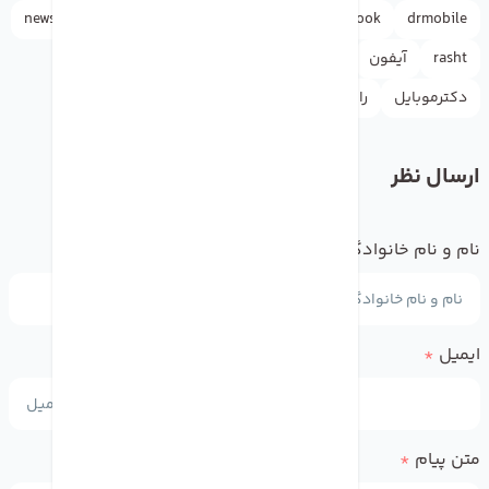
news
iphone
instagram
google
facebook
drmobile
rasht
آیفون
آموزش
اپل واچ
اخبار
اینستاگرام
دکترموبایل
راهنما
گوگل
واتس اپ
یوتیوب
ارسال نظر
نام و نام خانوادگی
*
ایمیل
*
متن پیام
*