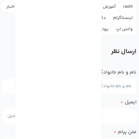
rasht
آموزش
آیفون
اپل
اپل آیدی
اپل استور
اخبار
اینستاگرام
دکترموبایل
راهنما
گوگل
لوازم جانبی
واتس اپ
یوتیوب
ارسال نظر
نام و نام خانوادگی
*
ایمیل
*
متن پیام
*