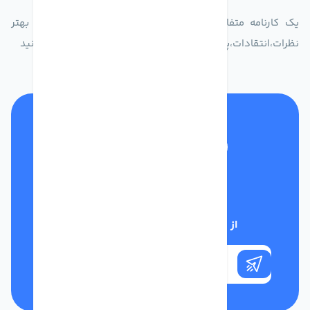
یک کارنامه متفاوت از زندگیت ثبت کن برای ارایه خدمات بهتر
نظرات،انتقادات،پیشنهاداتتان را به سامانه 30004719 ارسال کنید
تلفن پشتیبانی
01332117031
از تخفیف‌های فروشگاه با خبر شوید