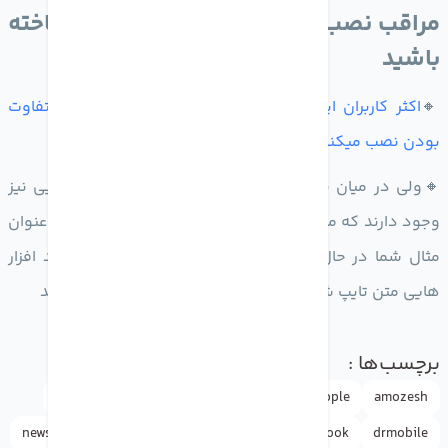
مراقب نصب اپلیکیشن های کیبورد ناشناخته
باشید
🔸
اکثر کاربران اپلیکیشن های کیبورد را برای زیبایی و متفاوت
بودن نصب میکنند
🔸ولی در میان بعضی اپلیکیشن های کیبورد بد افزار هایی نیز
وجود دارند که متن های تایپ شده را به سرقت می برند به عنوان
مثال شما در حال تایپ ایمیل و پسورد خود هستید و بد افزار
هایی متن تایپ شده شما را به سرور های خود ارسال میکنند
برچسب‌ها :
amozesh
Apple
Apple ID
appleاپل
doctormobile
news
iphone
instagram
google
facebook
drmobile