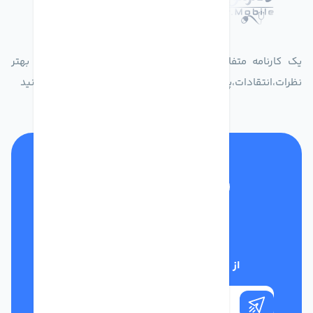
درباره فروشگاه دکترموبایل
یک کارنامه متفاوت از زندگیت ثبت کن برای ارایه خدمات بهتر
نظرات،انتقادات،پیشنهاداتتان را به سامانه 30004719 ارسال کنید
تلفن پشتیبانی
01332117031
از تخفیف‌های فروشگاه با خبر شوید