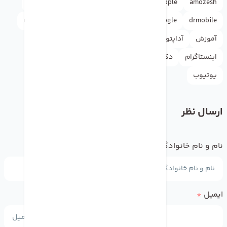
amozesh
Apple
Apple ID
appleاپل
doctormobile
rasht
news
iphone
instagram
google
drmobile
آموزش
آداپتور
آیفون
اپل
اپل آیدی
اپل استور
اینستاگرام
دکترموبایل
راهنما
گوگل
واتس اپ
یوتیوب
ارسال نظر
نام و نام خانوادگی
*
ایمیل
*