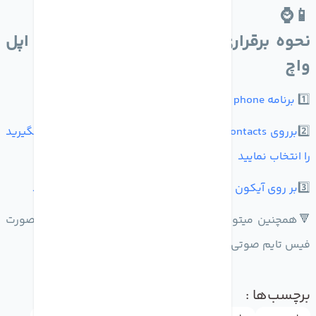
📱⌚️
نحوه برقراری تماس Face time Audioبا اپل
واچ
1️⃣
برنامه phone را در اپل واچ باز کنید
2️⃣
برروی contacts زده و فردی که میخواهید با آن تماس بگیرید
را انتخاب نمایید
3️⃣
بر روی آیکون تلفن زده و FaceTime Audio را انتخاب کنید
🔻همچنین میتوانید از سیری بخواهید که با اپل واچتان بصورت
فیس تایم صوتی تماس بگیرد
برچسب‌ها :