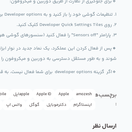
🔹برای جلوگیری از نظارت از طریق دوربین و میکروفون:
1. تنظیمات گوشی خود را باز کنید و به Developer options بروید.
2. روی Developer Quick Settings Tiles کلیک کنید.
3. پارامتر "Sensors off" را فعال کنید (سنسورهای گوشی هوشمند را مجبور به خاموش کردن می کند).
🔸پس از فعال کردن این عملکرد، یک نماد جدید در نوار اب
شوند و به طور مستقل دسترسی به دوربین و میکروفون را ک
🔹اگر گزینه developer options برای شما فعال نیست، به قسمت about phone/tablet برید روی بیلدنامبر هفت بار تب کنید تا دلوپر آپشن فعال بشه.
برچسب‌ها
amozesh
Apple
Apple ID
appleاپل
bile
:
اینستاگرام
دکترموبایل
گوگل
واتس اپ
ارسال نظر