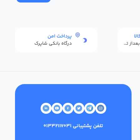
لا
پرداخت امن
حداکثر 48 ساعت بعداز تحویل
درگاه بانکی شاپرک
تلفن پشتیبانی
01332117031