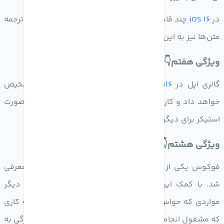
در
iOS 16
چند قابلیت جدید مثل تبدیل نرخ ارزهای مختلف و ترجمه
متن‌ها نیز به این ویژگی اضافه شده است.
ویژگی هفتم👇
گالری اپل در
IOS16
قسمت های اصلی یک تصویر را تشخیص
خواهد داد و کاربران قادر خواهند بود که آن تصویر را به صورت
استیکر برای دیگران ارسال کنند.
ویژگی هشتم👇
فوکوس یکی از ویژگی‌های کاربردی بود که در
iOS 15
معرفی
شد. با کمک این ویژگی می‌توانستید نوتیفیکیشن‌ها یا دیگر
مواردی که حواس شما را پرت می‌کرد بلاک کرده و فقط به کاری
که مشغول انجامش بودید متمرکز شوید. در
iOS 16
این ویژگی به