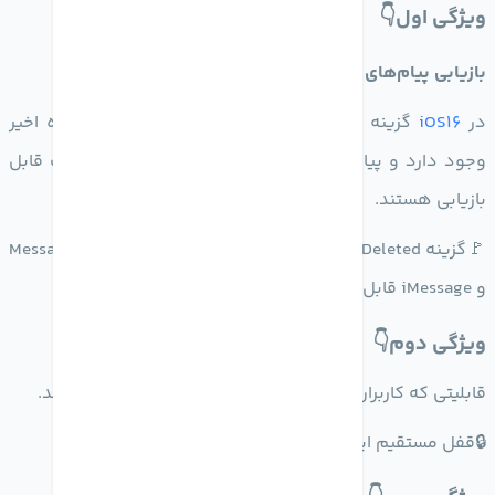
ویژگی اول👇
بازیابی پیام‌های پاک شده تا 30 روز:
در
iOS16
گزینه جدیدی برای بازیابی پیام های حذف شده اخیر
وجود دارد و پیام های حذف شده تا 30 روز پس از حذف قابل
بازیابی هستند.
🚩گزینه Recently Deleted برای هر 2 روش ارسال یعنی Message
و iMessage قابل استفاده می‌باشد.
ویژگی دوم👇
قابلیتی که کاربران
آیفون
منتظرش بودند بالاخره به
IOS16
آمد.
🔒قفل مستقیم اپلیکیشن Photo