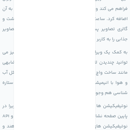
فراهم می کند و می توان عکس های حالت پرتره و فیلتر را به آن
اضافه کرد. ساعت هم فونت و رنگ های متنوعی خواهدداشت و
گالری تصاویر پس زمینه تازه ای اضافه شده است که تصاویر
جذابی را به کاربر پیشنهاد می دهد.
به کمک یک ویرایشگر صفحه قفل (Lock Screen Editor) نیز می
توانید چندیدن لاک اسکرین مختلف خلق کنید و فرآیند مشابهی
مانند ساخت واچ فیس های
اپل واچ
دارد. دیگر المان ها مثل آب
و هوا با انیمیشن، تصویر پس زمینه ایموجی و مجموعه ستاره
شناسی هم وجود دارد.
نوتیفیکیشن ها هم آپدیت شده است تا المان های بیشتریرا در
پایین صفحه نشان دهد. ویژگی های جدید Live Activities و API
نوتیفیکیشن های مختصر و مفیدی را به کاربر نشان می دهند و