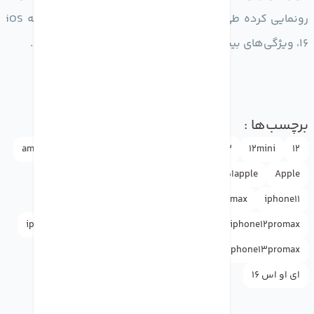
رونمایی کرده طی چند ماه آینده و با فرا رسیدن زمان عرضه iOS
16، ویژگی‌های بیشتری هم به این نسخه افزوده خواهد شد.
برچسب‌ها :
amozesh
13promax
13pro
13mini
13
12mini
12
Apple
appleاپل
doctormobile
drmobile
iphone
iphone12mini
iphone12
iphone11promax
iphone11
iphone13pro
iphone13mini
iphone13
iphone12promax
ios16
iphoneSE
iphone14
iphone13promax
ای او اس 16