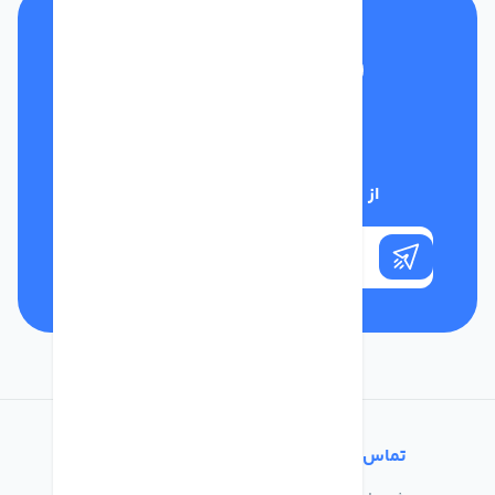
تلفن پشتیبانی
01332117031
از تخفیف‌های فروشگاه با خبر شوید
تماس با ما
خدمات مشتریان