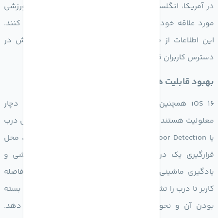
در آمریکا، انگلستان، کانادا و استرالیا می توانند اطلاعات ورزشی
مورد علاقه خود را در اپلیکیشن خبری Apple News دنبال کنند.
این اطلاعات از طریق اپلیکیشن، ویجت و حتی اعلان پوش در
دسترس کاربران قرار می گیرد.
بهبود قابلیت های دسترسی پذیری
iOS 16 همچنین با ویژگی‌های جدیدی برای کاربرانی که دچار
معلولیت هستند عرضه می‌شود. ویژگی اول قابلیت تشخیص درب
یا Door Detection است که می‌تواند به کاربران کمک کند، محل
قرارگیری یک درب را با کمک اسکنر لایدار، دوربین گوشی و
یادگیری ماشینی پیدا کنند. این قابلیت نه‌تنها می‌تواند فاصله
کاربر تا درب را تشخیص دهد بلکه اطلاعات کلیدی مثل باز یا بسته
بودن آن و نحوه باز کردن درب را هم به کاربر اطلاع دهد.