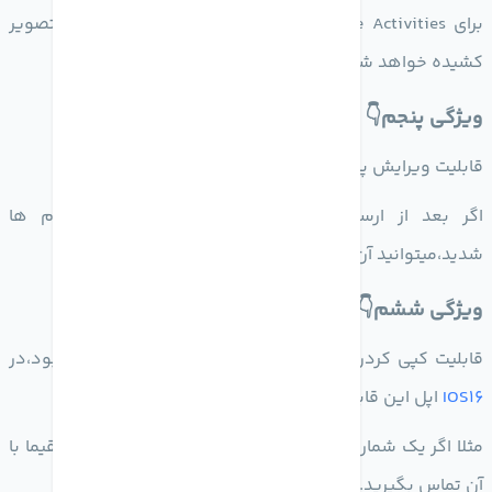
برای Live Activities موزیک نیز ظاهر هنری مربوطه به تصویر
کشیده خواهد شد.
ویژگی پنجم👇
قابلیت ویرایش پیام های ارسال شده در iMessage
اگر بعد از ارسال پیام مایل به حذف دو طرفه پیام ها
شدید،میتوانید آن پیام را به صورت دو طرفه حذف کنید.
ویژگی ششم👇
قابلیت کپی کردن متن در تصاویر در IOS15 اضافه شده بود،در
IOS16
اپل این قابلیت را به ویدئو ها هم اضافه کرد.
مثلا اگر یک شماره تلفن در تصویری بود، می‌توانستید مستقیما با
آن تماس بگیرید.