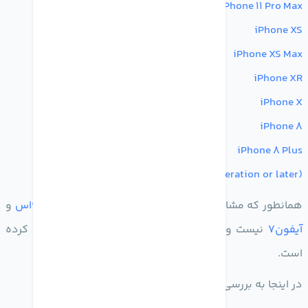
iPhone 11 Pro Max
iPhone X
S
iPhone X
S
Max
iPhone X
R
iPhone X
iPhone 8
iPhone 8 Plus
iPhone SE (2nd generation or later)
همانطور که مشاهده میکنید در لیست بالا خبری از
آیفون 6اس
و
آیفون7
نیست و
اپل
پشتیبانی از این دو
محصول
را قطع کرده
است.
در اینجا به بررسی ویژگی های جدید
IOS16
میپردازیم.