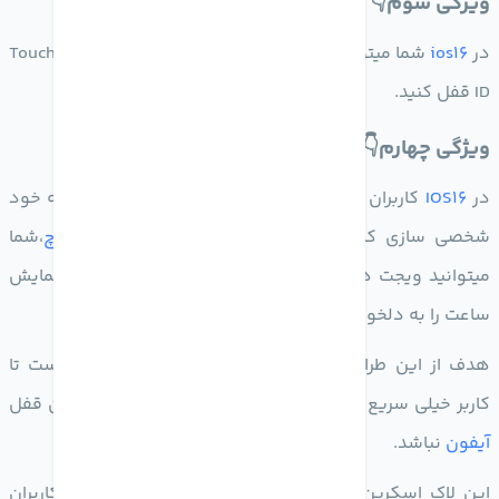
ویژگی سوم👇
در
ios16
شما میتوانید تصویرهای مخفی را توسط Face ID و Touch
ID قفل کنید.
ویژگی چهارم👇
در
IOS16
کاربران میتوانند به راحتی صفحه قفل را به سلیقه خود
شخصی سازی کنند،درست مثل واچ فیس ها در
اپل واچ
،شما
میتوانید ویجت ها را به
صفحه قفل
اضافه کنید و سبک نمایش
ساعت را به دلخواه تغییر دهید.
هدف از این طراحی جدید، فراهم شدن اطلاعات بیشتر است تا
کاربر خیلی سریع آن ها را مشاهده کند و نیازی به باز کردن قفل
آیفون
نباشد.
این لاک اسکرین جدید امکان شخصی سازی را نیز برای کاربران