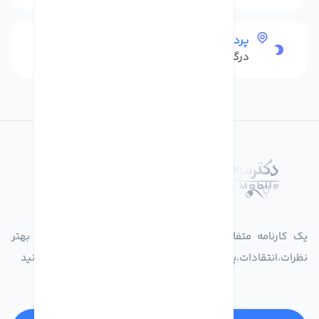
پرداخت امن
درگاه بانکی شاپرک
درباره فروشگاه دکترموبایل
یک کارنامه متفاوت از زندگیت ثبت کن برای ارایه خدمات بهتر
نظرات،انتقادات،پیشنهاداتتان را به سامانه 30004719 ارسال کنید