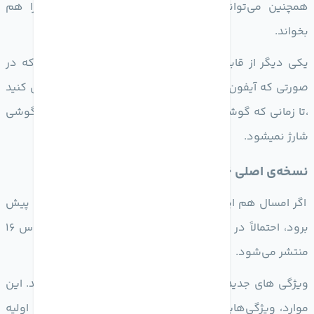
همچنین می‌تواند نشانه‌های اطراف درب مثل شماره را هم
بخواند.
یکی دیگر از قابلیت های خفن ای او اس 16 این هست که در
صورتی که آیفون شما داغ شده باشد و آن را به شارژ متصل کنید
،تا زمانی که گوشی شما خنک شود و دمای آن پایین بیاید،گوشی
شارژ نمیشود.
نسخه‌ی اصلی ios 16 کی میاد؟
اگر امسال هم اپل مانند سال‌های گذشته طبق برنامه‌ریزی پیش
برود، احتمالاً در اواخر سپتامبر 2022 نسخه‌ی پایدار ای او اس 16
منتشر می‌شود.
ویژگی های جدید iOS 16 فعلا فقط شامل موارد بالا هستند. این
موارد، ویژگی‌هایی هستند که اپل فعلا از آن‌ها در نسخه اولیه