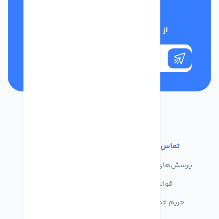
تلفن پشتیبانی
01332117031
از تخفیف‌های فروشگاه با خبر شوید
تماس با ما
خدمات مشتریان
پرسش‌های متداول
درباره ما
قوانین
تماس با ما
حریم خصوصی
راهنمای خرید