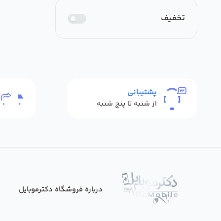
تخفیف
تا
3,200,000
تومان
بنفش
قرمز
سبز
اعمال فیلتر قیمت
سرمه‌ای
صورتی
نارنجی
پشتیبانی
از شنبه تا پنج شنبه
مشکی سبز
گلبهی
چند رنگ
قهوه ای
چند رنگ
طوسی
درباره فروشگاه دکترموبایل
زرد
سبز
قهوه ای