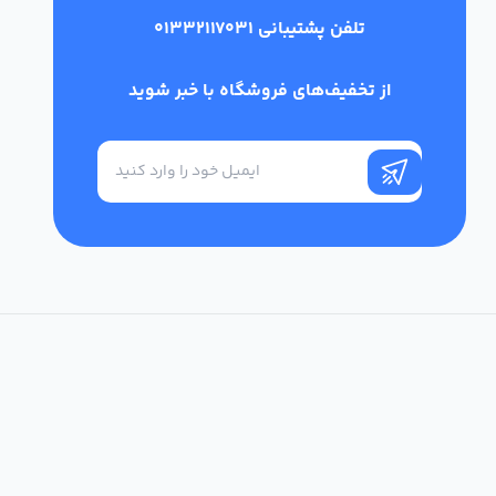
تلفن پشتیبانی
01332117031
از تخفیف‌های فروشگاه با خبر شوید