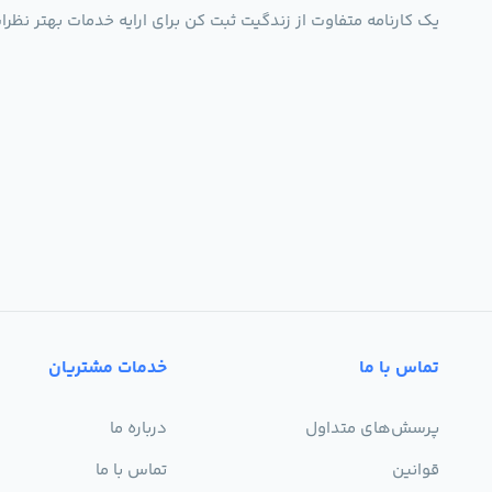
یک کارنامه متفاوت از زندگیت ثبت کن برای ارایه خدمات بهتر نظرات،انتقادات،پی
رزگلد
چند رنگ
بنفش
کرم
سبز
فیروزه ای
کرم
سرمه ای
آبی پر رنگ
ابی
زرشکی
کالباسی
تماس با ما
خدمات مشتریان
کرم
سبز
لیمویی
پرسش‌های متداول
درباره ما
قوانین
تماس با ما
سبز
بی رنگ
silver