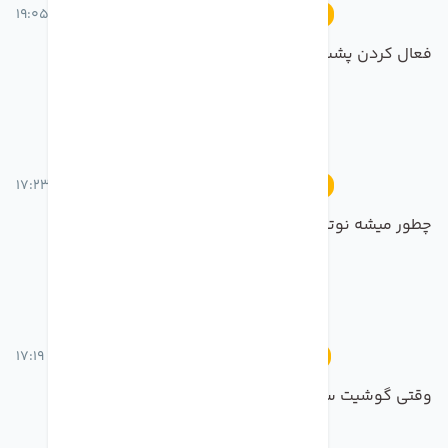
18 خرداد 1401 ساعت 19:05
آموزش
فعال کردن پشت خط در آیفون
17 خرداد 1401 ساعت 17:23
آموزش
چطور میشه نوتیفیکیشن روی لاک اسکرین نیاد
17 خرداد 1401 ساعت 17:19
آموزش
وقتی گوشیت سایلنت تماس های مهم رو از دست نده!!