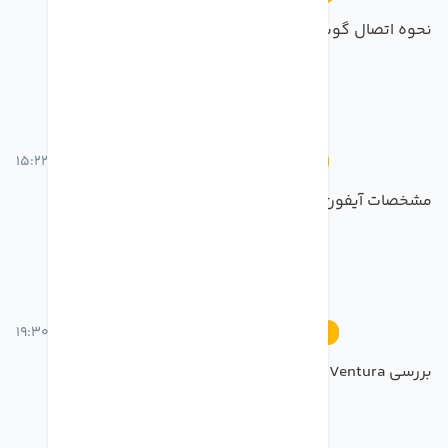
نحوه اتصال گوشی به تلویزیون
23 خرداد 1401 ساعت 15:22
اخبار
مشخصات آیفون14+جزئیات کامل
21 خرداد 1401 ساعت 19:30
رویدادها
بررسی MacOS Ventura نسخه جدید سیستم عامل مک