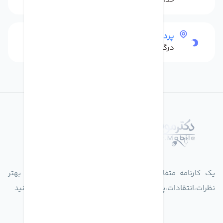
حداکثر 48 ساعت بعداز تحویل
پرداخت امن
درگاه بانکی شاپرک
درباره فروشگاه دکترموبایل
یک کارنامه متفاوت از زندگیت ثبت کن برای ارایه خدمات بهتر
نظرات،انتقادات،پیشنهاداتتان را به سامانه 30004719 ارسال کنید