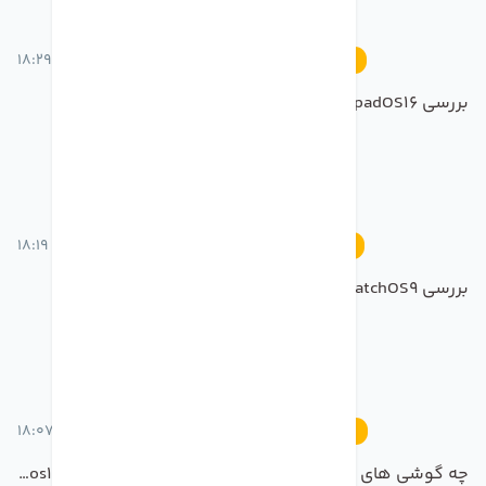
21 خرداد 1401 ساعت 18:29
رویدادها
بررسی ipadOS16 در رویداد WWDC2022
21 خرداد 1401 ساعت 18:19
رویدادها
بررسی whatchOS9
21 خرداد 1401 ساعت 18:07
رویدادها
چه گوشی های ای او اس 16 دریافت میکنند؟قابلیت های ios16+تغییرات و ویژگی ها