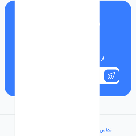
تلفن پشتیبانی
01332117031
از تخفیف‌های فروشگاه با خبر شوید
تماس با ما
خدمات مشتریان