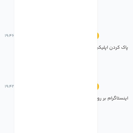
18 خرداد 1401 ساعت 19:46
آموزش
پاک کردن اپلیکیشن های بلا استفاده در تنظیمات
18 خرداد 1401 ساعت 19:42
آموزش
اینستاگرام بر روی اپل واچ!!!