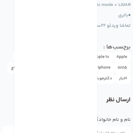
Cinematic mode + LiDAR
♦️باتری
تماشا ویدئو 22ساعت
برچسب‌ها :
Apple
apple tv
appleاپل
doctormobile
drmobile
ios15
iphone
rasht
آموزش
آیفون
اپل
اپل واچ
اخبار
دکترموبایل
ارسال نظر
نام و نام خانوادگی
*