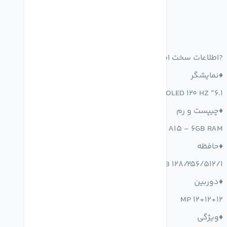
?اطلاعات سخت افزار آیفون13 پرو
♦️نمایشگر
6.1” OLED 120 HZ
♦️چیپست و رم
A15 - 6GB RAM
♦️حافظه
128/256/512/1 TB
♦️دوربین
12+12+12 MP
♦️ویژگی