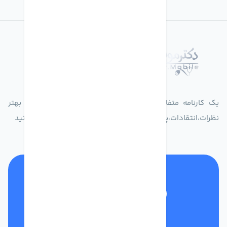
درباره فروشگاه دکترموبایل
یک کارنامه متفاوت از زندگیت ثبت کن برای ارایه خدمات بهتر
نظرات،انتقادات،پیشنهاداتتان را به سامانه 30004719 ارسال کنید
تلفن پشتیبانی
01332117031