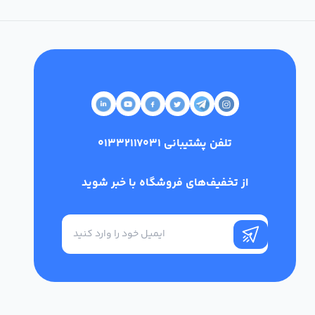
تلفن پشتیبانی
01332117031
از تخفیف‌های فروشگاه با خبر شوید