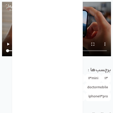
برچسب‌ها :
Apple
apple tv
13promax
13pro
13mini
13
iphone13mini
iphone13
drmobile
doctormobile
iphone13promax
iphone13pro