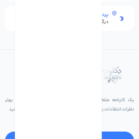
پرداخت امن
درگاه بانکی شاپرک
درباره فروشگاه دکترموبایل
یک کارنامه متفاوت از زندگیت ثبت کن برای ارایه خدمات بهتر
نظرات،انتقادات،پیشنهاداتتان را به سامانه 30004719 ارسال کنید