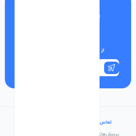
تلفن پشتیبانی
01332117031
از تخفیف‌های فروشگاه با خبر شوید
تماس با ما
خدمات مشتریان
پرسش‌های متداول
درباره ما