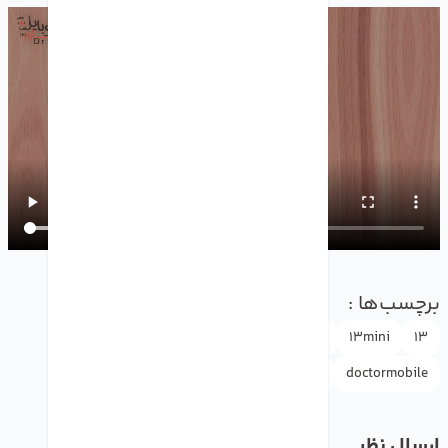
برچسب‌ها :
13
13mini
13pro
13promax
Apple
appleاپل
drmobile
doctormobile
ارسال نظر