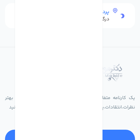
پرداخت امن
درگاه بانکی شاپرک
درباره فروشگاه دکترموبایل
یک کارنامه متفاوت از زندگیت ثبت کن برای ارایه خدمات بهتر
نظرات،انتقادات،پیشنهاداتتان را به سامانه 30004719 ارسال کنید