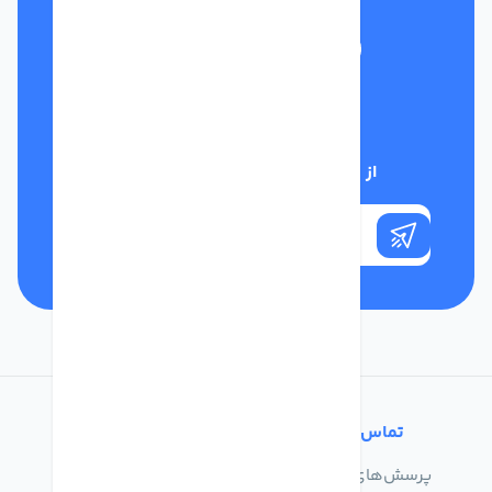
تلفن پشتیبانی
01332117031
از تخفیف‌های فروشگاه با خبر شوید
تماس با ما
خدمات مشتریان
پرسش‌های متداول
درباره ما