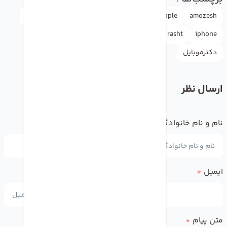
amozesh
Apple
appleاپل
doctormobile
drmobile
iphone
rasht
آموزش
اپل
اپل واچ
اینستاگرام
دکترموبایل
ارسال نظر
نام و نام خانوادگی
*
ایمیل
*
متن پیام
*