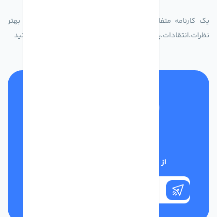
یک کارنامه متفاوت از زندگیت ثبت کن برای ارایه خدمات بهتر
نظرات،انتقادات،پیشنهاداتتان را به سامانه 30004719 ارسال کنید
تلفن پشتیبانی
01332117031
از تخفیف‌های فروشگاه با خبر شوید