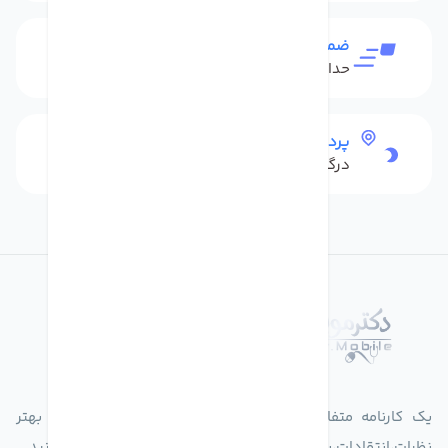
ضمانت بازگشت کالا
حداکثر 48 ساعت بعداز تحویل
پرداخت امن
درگاه بانکی شاپرک
درباره فروشگاه دکترموبایل
یک کارنامه متفاوت از زندگیت ثبت کن برای ارایه خدمات بهتر
نظرات،انتقادات،پیشنهاداتتان را به سامانه 30004719 ارسال کنید