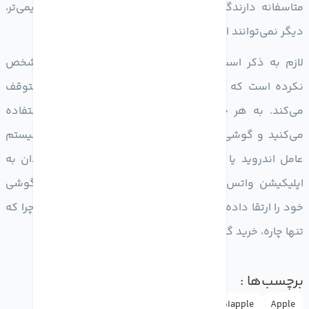
متاسفانه دارندگان گوشی‌ها iPhone 4S و مدل‌های قدیمی‌تر،
دیگر نمی‌توانند از این اپلیکیشن استفاده کنند.
لازم به ذکر است که شرکت واتس‌اپ در بیانیه خود مشخص
نکرده است که چرا پشتیبانی از دستگاه‌های قدیمی را متوقف
می‌کند. به هر حال در صورتی که از گوشی قدیمی استفاده
می‌کنید و گوشی شما قابلیت ارتقا به نسخه‌های جدید سیستم
عامل اندروید یا iOS را ندارد و از طرفی نیز از علاقه مندان به
اپلیکیشن واتس‌اپ هستید، الان بهترین زمان هست تا گوشی
خود را ارتقا داده و تلفن هوشمند جدیدی را خریداری کنید چرا که
تنها چاره‌، خرید گوشی هوشمند جدید است.
برچسب‌ها :
Apple
appleاپل
doctormobile
drmobile
iphone