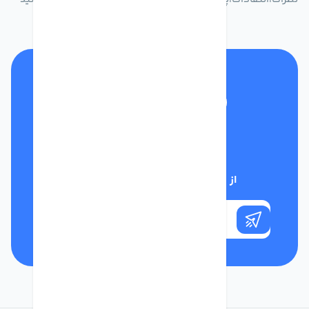
تلفن پشتیبانی
01332117031
از تخفیف‌های فروشگاه با خبر شوید