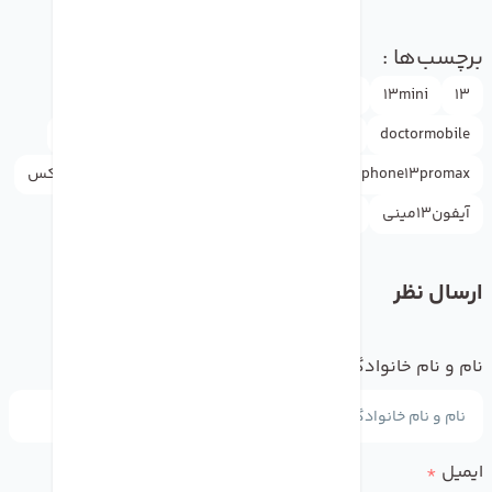
برچسب‌ها :
drmobile
Apple
13promax
13pro
13mini
13
iphone13pro
iphone13mini
iphone13
doctormobile
iphone13promax
آیفون 13پرو
آیفون13
آیفون13 پرومکس
آیفون13مینی
اپل
دکترموبایل
ارسال نظر
نام و نام خانوادگی
*
ایمیل
*