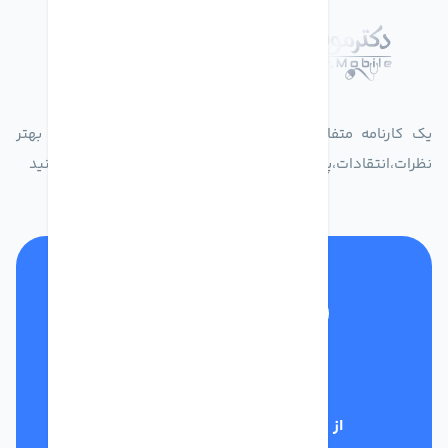
درباره فروشگاه دکترموبایل
یک کارنامه متفاوت از زندگیت ثبت کن برای ارایه خدمات بهتر
نظرات،انتقادات،پیشنهاداتتان را به سامانه 30004719 ارسال کنید
تلفن پشتیبانی
01332117031
از تخفیف‌های فروشگاه با خبر شوید