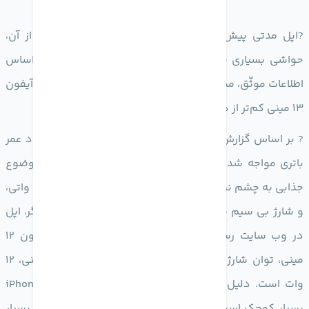
?اپل مدتی پیش از سری آیفون 13 پرده برداشت. پس از آن،
حواشی بسیاری پیرامون این گوشی پدید آمدند. اخیراً بر اساس
اطلاعات موثّق، مشخص شده است که سرعت شارژ بی سیم آیفون
13 مینی کم‌تر از دیگر اعضای این خانواده است.
? بر اساس گزارش GizChina ، اگرچه سری آیفون 13 با بهبود عمر
باتری مواجه شده است. اما در بخش سرعت شارژ، هیچ موضوع
جذابی به چشم نمی‌خورد. به طوری که شارژر سیمی توان 20 واتی،
و شارژ بی سیم مگ سیف توان 15 واتی دارد. از سوی دیگر، اپل
در وب سایت رسمی خود تأیید کرده است که مانند آیفون 12
مینی، توان شارژ بی سیم پشتیبانی شده در آیفون 13 مینی، 12
وات است. دلیل این اتفاق، ساده است. بدنه iPhone 13 Mini
بسیار کوچک است و عملکرد آن در مدیریت و دفع حرارت، بسیار