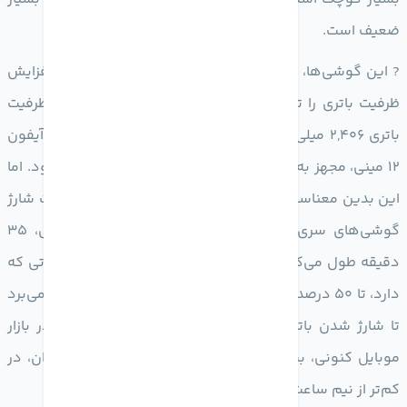
ضعیف است.
? این گوشی‌ها، نسبت به قبل با همان سایز توانسته‌اند افزایش
ظرفیت باتری را تجربه کنند. هم اکنون، iPhone 13 Mini ظرفیت
باتری 2,406 میلی آمپر ساعتی است. این در حالی است که آیفون
12 مینی، مجهز به باتری با ظرفیت 2,227 میلی آمپر ساعتی بود. اما
این بدین معناست با همان سیستم شارژر نسل قبل، سرعت شارژ
گوشی‌های سری آیفون 13 کاهش می‌یابد. به طور عملی، 35
دقیقه طول می‌کشد تا آیفون 13 پرو مکس با شارژر 20 واتی که
دارد، تا 50 درصد شارژ شود. اما در نهایت، 95 دقیقه زمان می‌برد
تا شارژ شدن باتری این گوشی به اتمام برسد. این امر در بازار
موبایل کنونی، بسیار ناامید کننده است. زیرا اغلب پرچمداران، در
کم‌تر از نیم ساعت به طور کامل شارژ می‌شوند