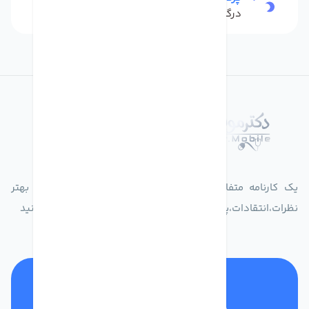
درگاه بانکی شاپرک
درباره فروشگاه دکترموبایل
یک کارنامه متفاوت از زندگیت ثبت کن برای ارایه خدمات بهتر
نظرات،انتقادات،پیشنهاداتتان را به سامانه 30004719 ارسال کنید