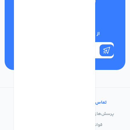
تلفن پشتیبانی
01332117031
از تخفیف‌های فروشگاه با خبر شوید
تماس با ما
خدمات مشتریان
پرسش‌های متداول
درباره ما
قوانین
تماس با ما