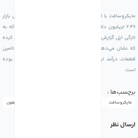
مایکروسافت با ارزش بازار 2.49 تریلیون دلار از اپل با ارزش بازار
2.46 تریلیون دلار سبقت گرفت.دلیل این سبقت آن است که به
تازگی اپل گزارش مالی‌ خود برای فصل سوم 2021 را منتشر کرده
که نشان می‌دهد بخاطر کمبود تراشه و محدودیت ‌های تامین
قطعات، درآمد این شرکت پایین تر از حد پیش بینی شده بوده
است.
برچسب‌ها :
مایکروسافت
Apple
appleاپل
microsoft
news
آیفون
ارسال نظر