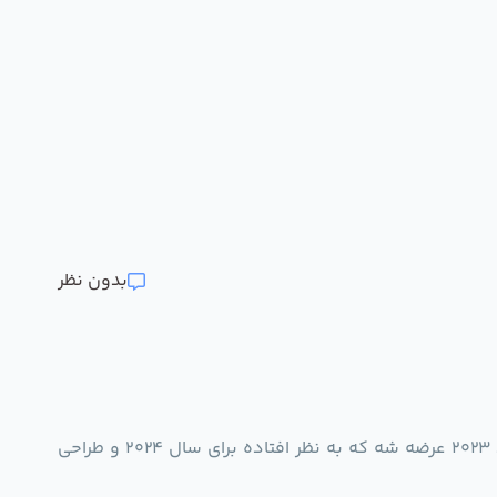
بدون نظر
اس ای با طراحی احتمالی شبیه آیفون اس ای 2020 امسال عرضه میشه که 5G و پردازنده A15 داره یکی هم قرار بود 2023 عرضه شه که به نظر افتاده برای سال 2024 و طراحی