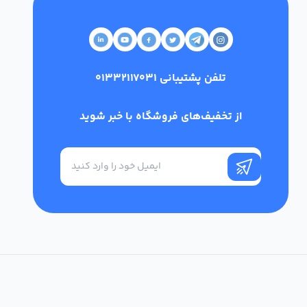
تلفن پشتیبانی
01332117031
از تخفیف‌های فروشگاه با خبر شوید