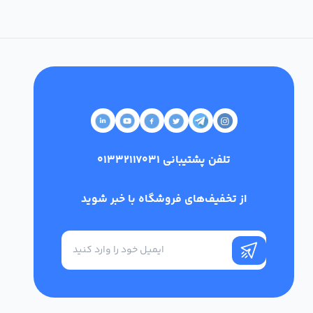
تلفن پشتیبانی
01332117031
از تخفیف‌های فروشگاه با خبر شوید