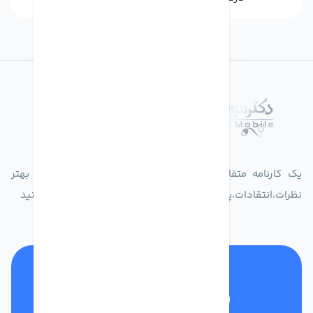
درباره فروشگاه دکترموبایل
یک کارنامه متفاوت از زندگیت ثبت کن برای ارایه خدمات بهتر
نظرات،انتقادات،پیشنهاداتتان را به سامانه 30004719 ارسال کنید