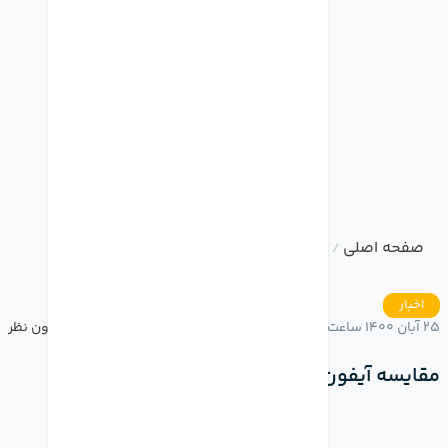
صفحه اصلی
وبلاگ
مقایسه آیفون13با آیفون12
/
/
اخبار
25 آبان 1400 ساعت 15:52
بدون نظر
مقایسه آیفون13با آیفون12