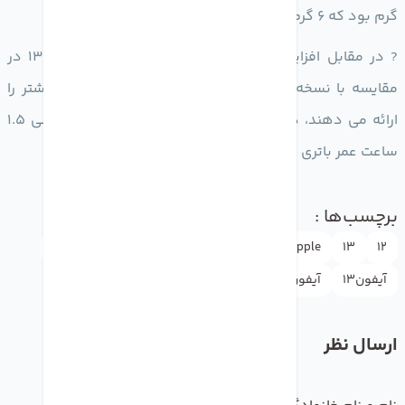
گرم بود که 6 گرم از آیفون 12 مینی سنگین تر است.
‎? در مقابل افزایش وزن، آیفون 13 پرو مکس و آیفون 13 در
مقایسه با نسخه های قبلی خود 2.5 ساعت عمر باتری بیشتر را
ارائه می دهند، در حالی که آیفون 13 پرو و آیفون 13 مینی 1.5
ساعت عمر باتری بیشتر را به همراه دارند.
برچسب‌ها :
12
13
appleاپل
doctormobile
drmobile
آیفون
آیفون13
آیفون12
اخبار
ارسال نظر