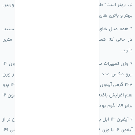
تر، بهتر است” طبعیت نمی کند و آن را فدای سیستم های دوربین
بهتر و باتری های بزرگتر کرده است.
‎? همه مدل های آیفون 13 دارای ضخامت 7.65 میلی متر هستند،
در حالی که همه مدل های آیفون 12 ضخامت 7.4 میلی متری
دارند.
‎? وزن تغییرات قابل توجه تری را مشاهده می کند. وزن آیفون 13
پرو مکس عدد برابر 240 گرم را نشان می دهد که حتی از وزن
228 گرمی آیفون 12 پرو مکس هم بیشتر است! وزن آیفون 13 پرو
هم افزایش یافته و به 204 گرم می رسد در حال که وزن آیفون 12
برابر 189 گرم بود.
‎? آیفون 13 اپل برابر 174 گرم وزن دارد و این 10 گرم سنگین تر از
آیفون 12 با وزن 164 گرمی است. در نهایت وزن آیفون 13 مینی 141