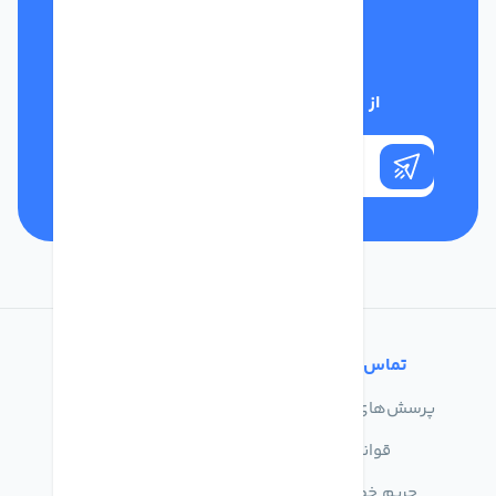
تلفن پشتیبانی
01332117031
از تخفیف‌های فروشگاه با خبر شوید
تماس با ما
خدمات مشتریان
پرسش‌های متداول
درباره ما
قوانین
تماس با ما
حریم خصوصی
راهنمای خرید