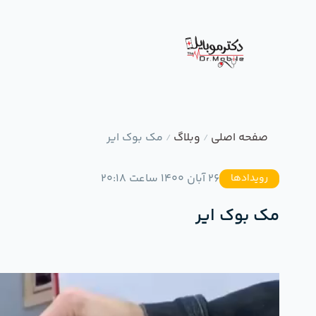
صفحه اصلی
وبلاگ
مک بوک ایر
/
/
26 آبان 1400 ساعت 20:18
رویدادها
مک بوک ایر