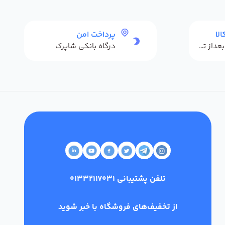
لا
پرداخت امن
حداکثر 48 ساعت بعداز تحویل
درگاه بانکی شاپرک
تلفن پشتیبانی
01332117031
از تخفیف‌های فروشگاه با خبر شوید