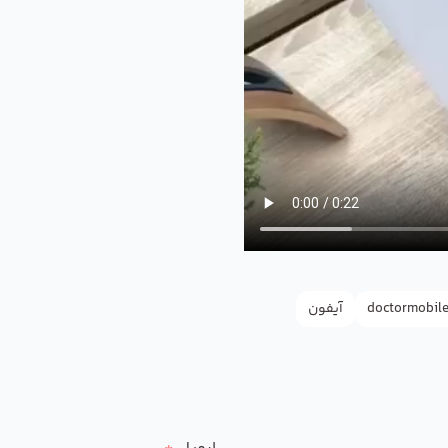
doctormobil
آیفون