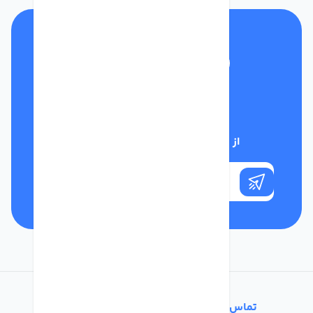
تلفن پشتیبانی
01332117031
از تخفیف‌های فروشگاه با خبر شوید
تماس با ما
خدمات مشتریان