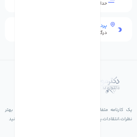
حداکثر 48 ساعت بعداز تحویل
پرداخت امن
درگاه بانکی شاپرک
درباره فروشگاه دکترموبایل
یک کارنامه متفاوت از زندگیت ثبت کن برای ارایه خدمات بهتر
نظرات،انتقادات،پیشنهاداتتان را به سامانه 30004719 ارسال کنید