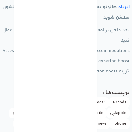
ایرپاد
هاتونو به گوشیتون وصل کنید و از آپدیت بودن جفتشون
مطمئن شوید
بعد داخل برنامه تنظیمات به این ادرس بروید و تغیرات زیر اعمال
کنید
Accessibilit>>Audio/visual>>Headphone Accommodations
transparency mod>>Conversation boost
گزینه Conversation boots روشن کنید
برچسب‌ها :
Apple
airpodspro
AIRPODS3
airpods2
airpods
appleاپل
doctormobile
drmobile
facebook
google
iphone
news
rasht
آموزش
آیفون
اپل
اخبار