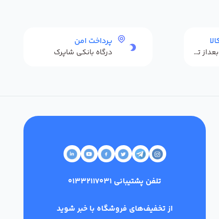
لا
پرداخت امن
حداکثر 48 ساعت بعداز تحویل
درگاه بانکی شاپرک
تلفن پشتیبانی
01332117031
از تخفیف‌های فروشگاه با خبر شوید