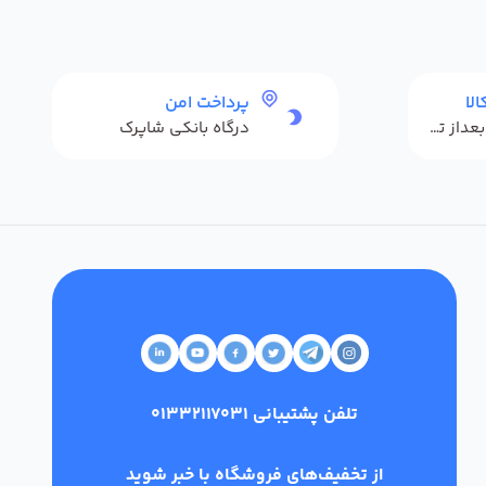
لا
پرداخت امن
حداکثر 48 ساعت بعداز تحویل
درگاه بانکی شاپرک
تلفن پشتیبانی
01332117031
از تخفیف‌های فروشگاه با خبر شوید