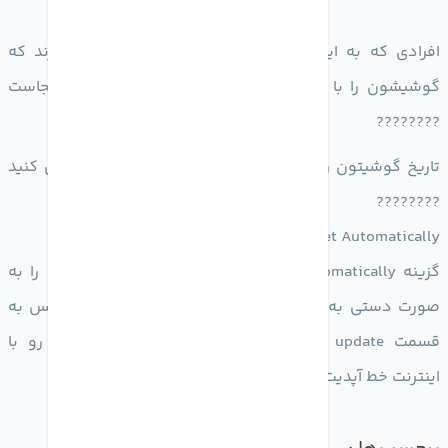
افرادی که به اینترنت Wi-Fi دسترسی ندارند و نیاز دارند که
گوشیشون را با اینترنت خطشون آپدیت کنند راه حل اینجاست
????????
تاریخ گوشیتون را از حالت اتوماتیک به حالت دستی عوض کنید
????????
Setting->General->Data time->set Automatically
گزینه set Automatically را خاموش کنید و تاریخ گوشی را به
صورت دستی به تاریخ 30 ژانویه 2022 تغییر دهید و سپس به
قسمت software update گوشی برگشته و گوشیتون رو با
اینترنت خط آپدیت نمایید