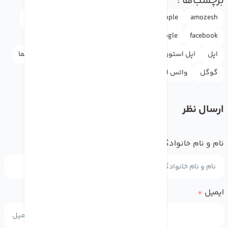
برچسب‌ها :
amozesh
Apple
appleاپل
doctormobile
drmobile
facebook
google
iphone
news
آموزش
آیفون
اپل
اپل استور
اخبار
اینستاگرام
دکترموبایل
راهنما
گوگل
واتس اپ
ارسال نظر
نام و نام خانوادگی
*
ایمیل
*