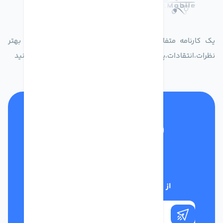
درباره فروشگاه دکترموبایل
یک کارنامه متفاوت از زندگیت ثبت کن برای ارایه خدمات بهتر
نظرات،انتقادات،پیشنهاداتتان را به سامانه 30004719 ارسال کنید
تلفن پشتیبانی
01332117031
از تخفیف‌های فروشگاه با خبر شوید