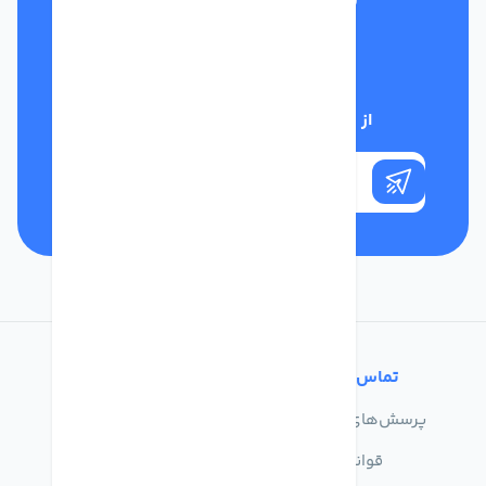
تلفن پشتیبانی
01332117031
از تخفیف‌های فروشگاه با خبر شوید
تماس با ما
خدمات مشتریان
پرسش‌های متداول
درباره ما
قوانین
تماس با ما