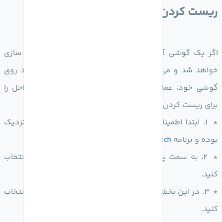
ریست کردن اپل واچ با استفاده از آیفون
اگر یک گوشی آیفون دارید،
اپل واچ
شما با آن همگام سازی
خواهد شد و می‌توانید با استفاده از برنامه
Watch
موجود روی
گوشی خود، عملیات تنظیم مجدد را انجام دهید. این مراحل را
برای ریست کردن دنبال کنید.
* 1. ابتدا اطمینان حاصل کنید که ساعت شما به گوشی نزدیک
بوده و برنامه
Watch
نیز در حالت اجرا قرار دارد.
* 2. به سمت پایین سوایپ کرده و گزینه‌ی General را انتخاب
کنید.
* 3. در این بخش به بخش پایینی رفته و گزینه‌ی Reset را انتخاب
کنید.