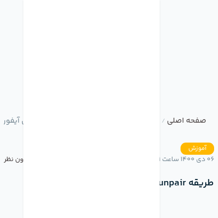
صفحه اصلی
وبلاگ
طریقه unpair کردن اپل واچ از روی آیفون
/
/
آموزش
06 دی 1400 ساعت 15:01
بدون نظر
طریقه unpair کردن اپل واچ از روی آیفون