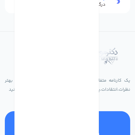
درگاه بانکی شاپرک
درباره فروشگاه دکترموبایل
یک کارنامه متفاوت از زندگیت ثبت کن برای ارایه خدمات بهتر
نظرات،انتقادات،پیشنهاداتتان را به سامانه 30004719 ارسال کنید