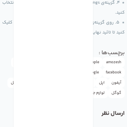
* 4. گزینه‌ی Erase
Apple Watch
Content and Settings را انتخاب
کنید.
* 5. روی گزینه‌ی Erase All Content and Settings دوباره کلیک
کنید تا تائید نهایی انجام شود
برچسب‌ها :
amozesh
Apple
appleاپل
doctormobile
drmobile
facebook
google
iphone
news
rasht
آموزش
آیفون
اپل
اپل استور
اخبار
اینستاگرام
دکترموبایل
گوگل
لوازم جانبی
یوتیوب
ارسال نظر