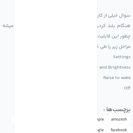
سوال خیلی از کاربران اپل:
هنگام بلند کردن گوشی از سطح زمین نور صفحه روشن میشه
چطور این قابلیت رو غیر فعال کنم؟
مراحل زیر را طی کنید????
Settings
Display and Brightness
Raise to wake
Off
برچسب‌ها :
amozesh
Apple
appleاپل
drmobile
doctormobile
facebook
google
iphone
news
rasht
آموزش