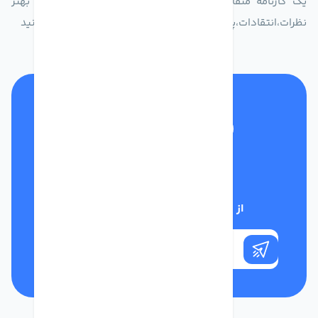
یک کارنامه متفاوت از زندگیت ثبت کن برای ارایه خدمات بهتر
نظرات،انتقادات،پیشنهاداتتان را به سامانه 30004719 ارسال کنید
تلفن پشتیبانی
01332117031
از تخفیف‌های فروشگاه با خبر شوید