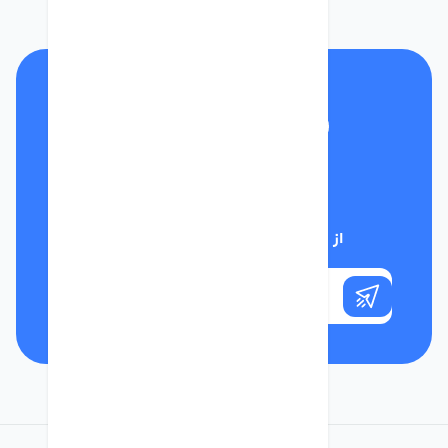
تلفن پشتیبانی
01332117031
از تخفیف‌های فروشگاه با خبر شوید