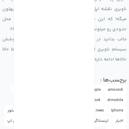
ناوبری نقشه اپل وجود دارد که محل دقیق ایرتگ رو بهتون
میگه! که این سیستم تو ایران کار نمیکنه یعنی شما محل
حدودی رو میتونید ببینید ولی دقیق نه مثل Find my iphone
جالب بدانید در سال 2021 فقط ایران هست که تحت پوشش
سیستم ناوبری اپل نبوده و گویا خصومت اپل با ایرانی‌ها حالا
حالاها ادامه داره…
برچسب‌ها :
amozesh
Apple
appleاپل
doctormobile
drmobile
google
drmobile
facebook
facebook
drmobile
iphone
news
rasht
آموزش
آیفون
اپل
اپل استور
اخبار
اینستاگرام
دکترموبایل
راهنما
گوگل
واتس اپ