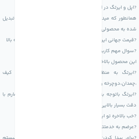
?اپل و ایرتگ در ایران
همانطور که میدانید یک سالی از معرفی ایرتگ میگذره و تبدیل
شده به محصولی پر طرفدار
?قیمت جهانی این محصول 29$ و در ایران 1میلیون تومان به بالا
?سوال مهم کاربرا و خریداران؟؟؟
این محصول بالاخره تو ایران کار میکنه یا نه !!!!!!
?ایرتگ به منظور پیدا کردن وسایل گم شده مثل کیف
،چمدان،دوچرخه و هر چیز گم شدنی ساخته شده است
?ایرتگ باتوجه به فناوری اولترا وایدبند و پردازنده U1 شمارم با
دقت بسیار بالایی به سمت خودش هدایت می‌کند
?خب بالاخره تو ایران کار میکنه یا نه؟!؟!؟!
?عرضم به خدمتتون بله کار میکنه (اما نه به صورت کامل)
?برای پیدا کردن محل دقیق ایرتگ قابلیتی به اسم سیستم