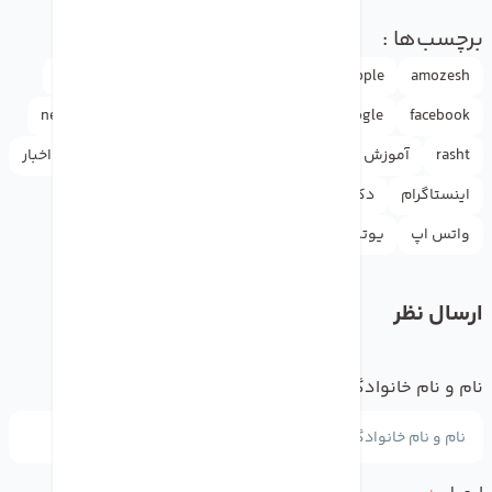
برچسب‌ها :
amozesh
Apple
appleاپل
doctormobile
drmobile
news
mouse
iphone
instagram
google
facebook
rasht
آموزش
آیفون
اپل
اپل آیدی
اپل استور
اخبار
اینستاگرام
دکترموبایل
راهنما
گوگل
لوازم جانبی
واتس اپ
یوتیوب
ارسال نظر
نام و نام خانوادگی
*