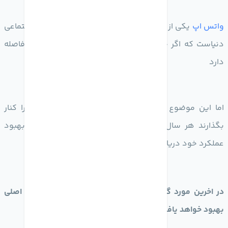
واتس اپ
یکی از پرطرفدارترین و پر استفاده ترین شبکه اجتماعی
دنیاست که اگر چه از رقیب خود یعنی تلگرام کیلومترها فاصله
دارد
اما این موضوع باعث نشده که
کاربران
استفاده از آن را کنار
بگذارند هر سال این پیام رسان آپدیت هایی را جهت بهبود
عملکرد خود دریافت میکند
در اخرین مورد گویا ارسال تصاویر در واتس اپ با کیفیت اصلی
بهبود خواهد یافت