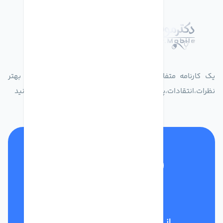
درباره فروشگاه دکترموبایل
یک کارنامه متفاوت از زندگیت ثبت کن برای ارایه خدمات بهتر
نظرات،انتقادات،پیشنهاداتتان را به سامانه 30004719 ارسال کنید
تلفن پشتیبانی
01332117031
از تخفیف‌های فروشگاه با خبر شوید