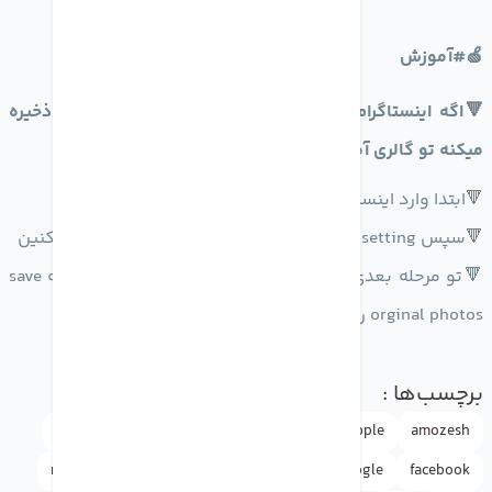
🍏#آموزش
🔻اگه اینستاگرام عکس هایی که پست میذارید رو یکبار ذخیره
میکنه تو‌ گالری آموزش زیر رو دنبال کنید
🔻ابتدا وارد اینستاگرام خود شوید
🔻سپس setting رو انتخاب کنید و گزینه Account رو لمس کنین
🔻تو مرحله بعدی وارد orginal photos بشین و تیک گزینه save
orginal photos رو بردارین
برچسب‌ها :
amozesh
Apple
appleاپل
doctormobile
drmobile
rasht
news
iphone
instagram
google
facebook