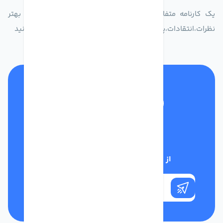
یک کارنامه متفاوت از زندگیت ثبت کن برای ارایه خدمات بهتر
نظرات،انتقادات،پیشنهاداتتان را به سامانه 30004719 ارسال کنید
تلفن پشتیبانی
01332117031
از تخفیف‌های فروشگاه با خبر شوید