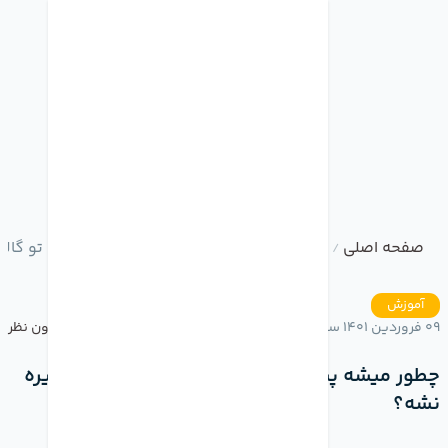
صفحه اصلی
وبلاگ
چطور میشه پست هایی که میذارم تو گالر
/
/
آموزش
09 فروردین 1401 ساعت 19:58
بدون نظر
چطور میشه پست هایی که میذارم تو گالری ذخیره
نشه؟