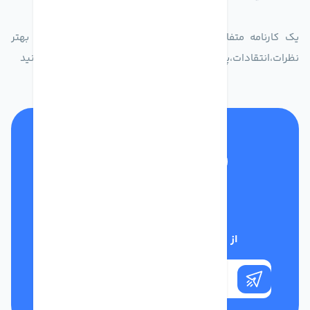
یک کارنامه متفاوت از زندگیت ثبت کن برای ارایه خدمات بهتر
نظرات،انتقادات،پیشنهاداتتان را به سامانه 30004719 ارسال کنید
تلفن پشتیبانی
01332117031
از تخفیف‌های فروشگاه با خبر شوید