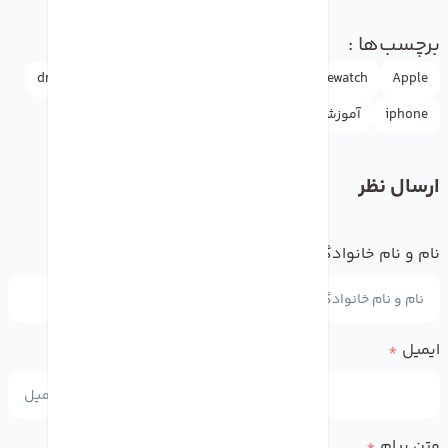
برچسب‌ها :
Apple
applewatch
appleاپل
doctormobile
drmobile
iphone
آموزش
دکترموبایل
اپل واچ
ارسال نظر
نام و نام خانوادگی
*
ایمیل
*
متن پیام
*