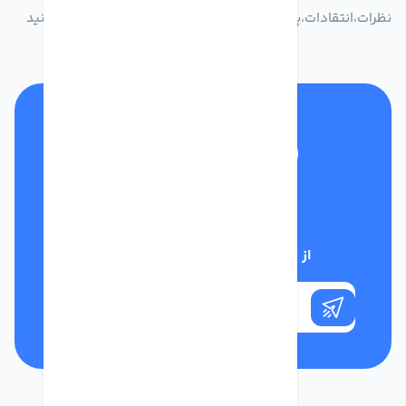
نظرات،انتقادات،پیشنهاداتتان را به سامانه 30004719 ارسال کنید
تلفن پشتیبانی
01332117031
از تخفیف‌های فروشگاه با خبر شوید