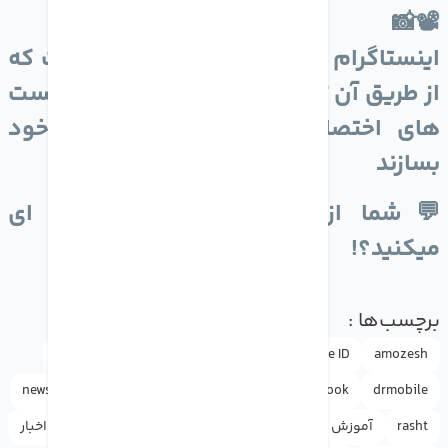
📽📸
اینستاگرام در حال کار روی قابلیتی است که
از طریق آن تولیدکنندگان محتوا بتوانند پست
های اختصاصی برای دنبال کنندگان خود
بسازند
💬شما از اینستاگرام چه استفاده ای
میکنید؟!
برچسب‌ها :
amozesh
Apple ID
Apple
appleاپل
doctormobile
news
iphone
instagram
google
facebook
drmobile
rasht
آموزش
آیفون
اپل
اپل آیدی
اپل استور
اخبار