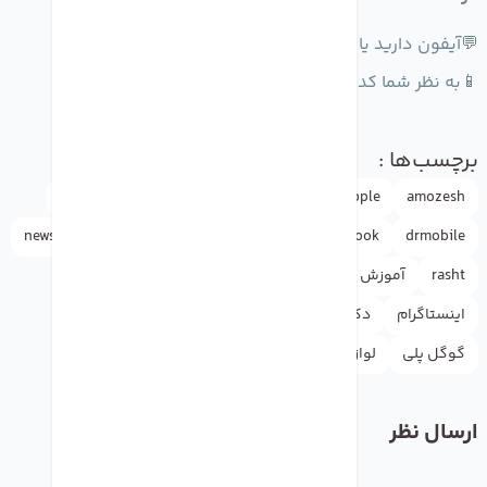
💬آیفون دارید یا اندروید؟
📱به نظر شما کدوم‌گوشی باید جایگاه اول باشه؟
برچسب‌ها :
amozesh
Apple
Apple ID
appleاپل
doctormobile
news
iphone
instagram
google
facebook
drmobile
rasht
آموزش
آیفون
اپل
اپل آیدی
اپل استور
اینستاگرام
دکترموبایل
راهنما
گلس
گوگل
گوگل پلی
لوازم جانبی
واتس اپ
یوتیوب
ارسال نظر