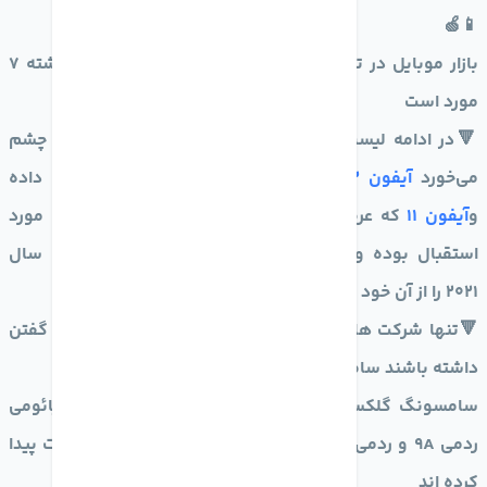
📱🍏
بازار موبایل در تسخیر
اپل
از 10
گوشی پرفروش سال
گذشته 7
مورد است
🔻در ادامه لیست نیز چندین
گوشی اپل
پشت سرهم به چشم
می‌خورد
آیفون 12 پرو
جایگاه چهارم را به خود اختصاص داده
و
آیفون 11
که عرضه آش به سال 2019 بر میگردد همچنان مورد
استقبال بوده و‌جایگاه پنجم پرفروش ترین گوشی های سال
2021 را از آن خود کرده است
🔻تنها شرکت هایی که توانسته اند در برابر
اپل
حرفی برای گفتن
داشته باشند سامسونگ و شیائومی بوده اند
سامسونگ گلکسی A21 در جایگاه ششم جا گرفته و‌ شیائومی
ردمی 9A و ردمی 9 به ترتیب به جایگاه هفتم و دهم دست پیدا
کرده اند