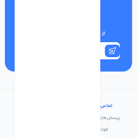
تلفن پشتیبانی
01332117031
از تخفیف‌های فروشگاه با خبر شوید
تماس با ما
خدمات مشتریان
پرسش‌های متداول
درباره ما
قوانین
تماس با ما