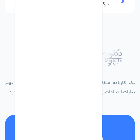
درگاه بانکی شاپرک
درباره فروشگاه دکترموبایل
یک کارنامه متفاوت از زندگیت ثبت کن برای ارایه خدمات بهتر
نظرات،انتقادات،پیشنهاداتتان را به سامانه 30004719 ارسال کنید