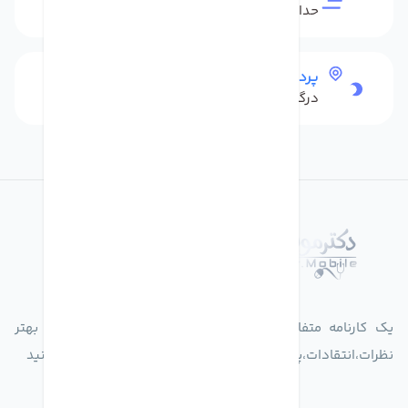
حداکثر 48 ساعت بعداز تحویل
پرداخت امن
درگاه بانکی شاپرک
درباره فروشگاه دکترموبایل
یک کارنامه متفاوت از زندگیت ثبت کن برای ارایه خدمات بهتر
نظرات،انتقادات،پیشنهاداتتان را به سامانه 30004719 ارسال کنید