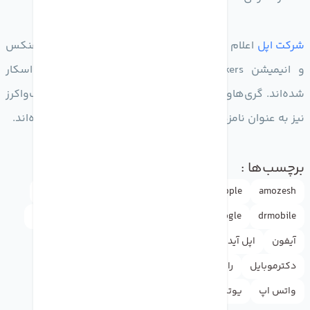
شرکت اپل
اعلام کرده بود که فیلم گری‌هاوند با بازی تام هنکس
و انیمیشن Wolfwalkers هر دو نامزد دریافت جایزه اسکار
شده‌اند. گری‌هاوند نامزد دریافت جایزه بهترین صدا، و ولف‌واکرز
نیز به عنوان نامزد جایزه بهترین فیلم انیمیشنی معرفی شده‌اند.
برچسب‌ها :
amozesh
Apple
Apple ID
appleاپل
doctormobile
drmobile
google
instagram
news
rasht
آموزش
آیفون
اپل آیدی
اپل استور
اخبار
اینستاگرام
دکترموبایل
راهنما
گوگل
گوگل پلی
لوازم جانبی
واتس اپ
یوتیوب