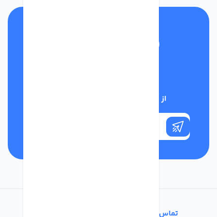
تلفن پشتیبانی
01332117031
از تخفیف‌های فروشگاه با خبر شوید
تماس با ما
خدمات مشتریان