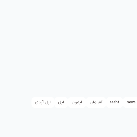
news
rasht
آموزش
آیفون
اپل
اپل آیدی