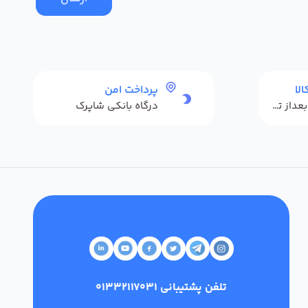
لا
پرداخت امن
حداکثر 48 ساعت بعداز تحویل
درگاه بانکی شاپرک
تلفن پشتیبانی
01332117031