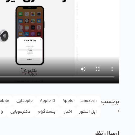
برچسب‌ها
amozesh
Apple
Apple ID
appleاپل
obile
:
اپل استور
اخبار
اینستاگرام
دکترموبایل
را
ارسال نظر