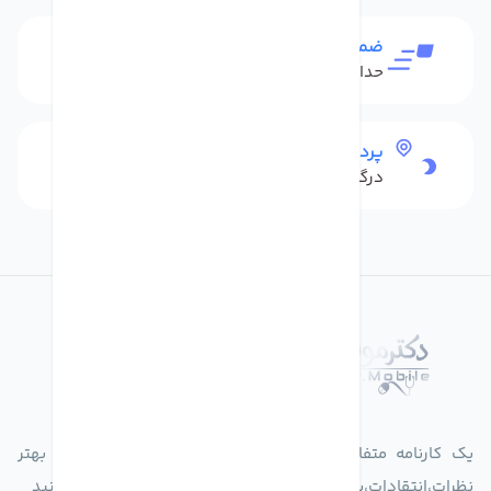
ضمانت بازگشت کالا
حداکثر 48 ساعت بعداز تحویل
پرداخت امن
درگاه بانکی شاپرک
درباره فروشگاه دکترموبایل
یک کارنامه متفاوت از زندگیت ثبت کن برای ارایه خدمات بهتر
نظرات،انتقادات،پیشنهاداتتان را به سامانه 30004719 ارسال کنید