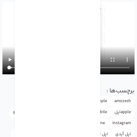
برچسب‌ها :
applewatch
apple watch band
Apple
amozesh
appleاپل
doctormobile
drmobile
facebook
google
instagram
iphone
news
rasht
آیفون
آموزش
اپل آیدی
اپل استور
اپل واچ
اینستاگرام
دکترموبایل