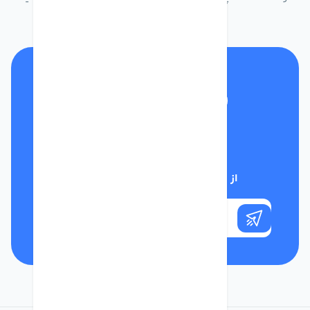
تلفن پشتیبانی
01332117031
از تخفیف‌های فروشگاه با خبر شوید