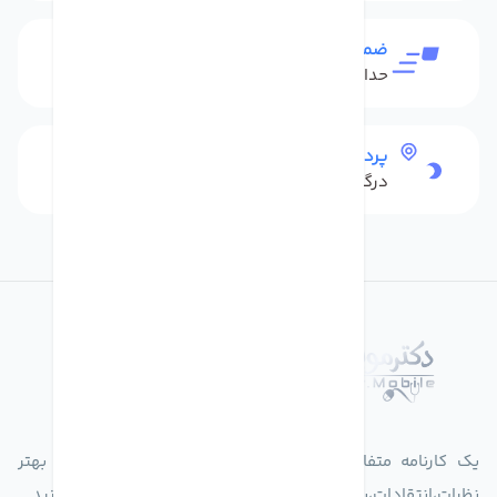
ضمانت بازگشت کالا
حداکثر 48 ساعت بعداز تحویل
پرداخت امن
درگاه بانکی شاپرک
درباره فروشگاه دکترموبایل
یک کارنامه متفاوت از زندگیت ثبت کن برای ارایه خدمات بهتر
نظرات،انتقادات،پیشنهاداتتان را به سامانه 30004719 ارسال کنید