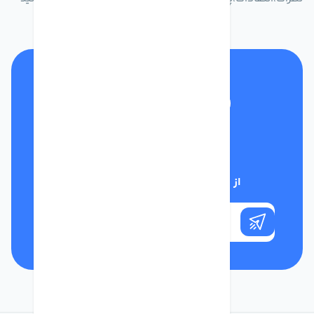
تلفن پشتیبانی
01332117031
از تخفیف‌های فروشگاه با خبر شوید