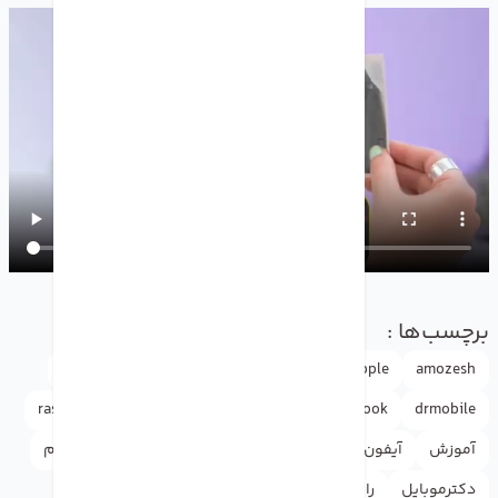
برچسب‌ها :
amozesh
Apple
Apple ID
appleاپل
doctormobile
rasht
news
instagram
google
facebook
drmobile
آموزش
آیفون
اپل
اپل آیدی
اپل استور
اینستاگرام
دکترموبایل
راهنما
گوگل
لوازم جانبی
واتس اپ