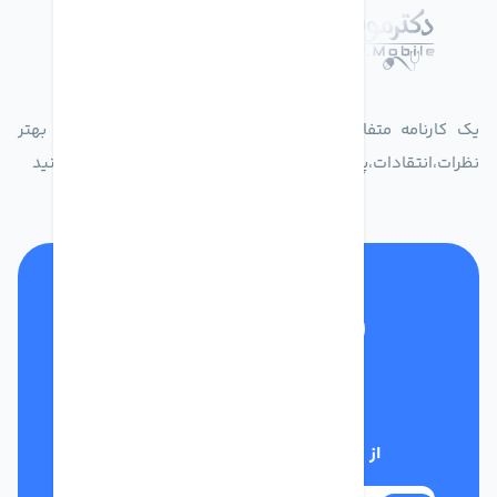
درباره فروشگاه دکترموبایل
یک کارنامه متفاوت از زندگیت ثبت کن برای ارایه خدمات بهتر
نظرات،انتقادات،پیشنهاداتتان را به سامانه 30004719 ارسال کنید
تلفن پشتیبانی
01332117031
از تخفیف‌های فروشگاه با خبر شوید