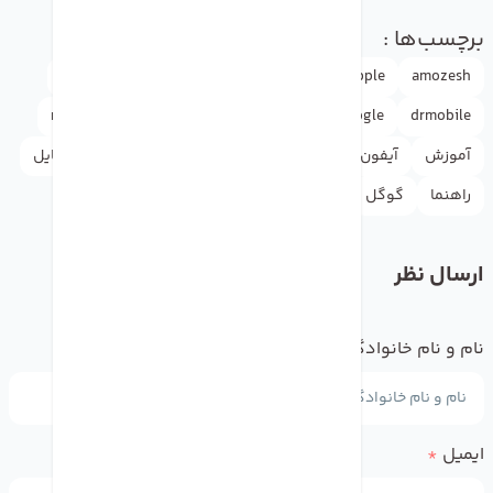
برچسب‌ها :
amozesh
Apple
Apple ID
appleاپل
doctormobile
rasht
news
iphone
instagram
google
drmobile
آموزش
آیفون
اپل آیدی
اپل
اینستاگرام
دکترموبایل
راهنما
گوگل
لوازم جانبی
واتس اپ
یوتیوب
ارسال نظر
نام و نام خانوادگی
*
ایمیل
*